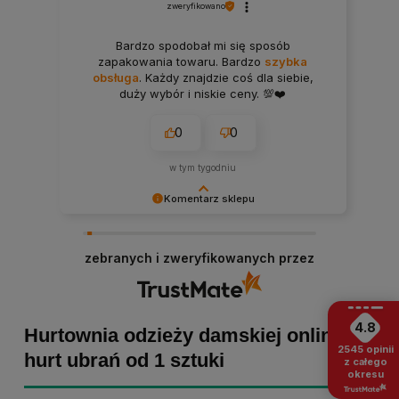
zweryfikowano
Bardzo spodobał mi się sposób
zapakowania towaru. Bardzo
szybka
obsługa
. Każdy znajdzie coś dla siebie,
duży wybór i niskie ceny. 💯❤️
0
0
w tym tygodniu
Komentarz sklepu
Bartosz dziękujemy za poświęcony czas i dodaną
opinię! Takie słowa dodają nam skrzydeł, dlatego
zebranych i zweryfikowanych przez
tym bardziej cieszymy się, że zakup przebiegł
pomyślnie. Obiecujemy utrzymać dobrą passę -
zapraszamy ponownie! :)
4.8
Hurtownia odzieży damskiej online -
2545
opinii
hurt ubrań od 1 sztuki
z całego
okresu