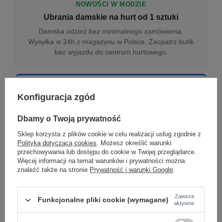
NOWOŚCI W MODZIE
Ubrania damskie na hurt od 1 sztuki
Damska odzież bez minimalnego zamówienia.
Wysyłka w 24h z magazynu w Polsce. Zaopatrz butik
bez wyjazdu do centrum hurtowego.
ONLINE
Konfiguracja zgód
Odzież damska hurtowo online
Internetowa hurtownia damska z plikiem XML/CSV.
Dbamy o Twoją prywatność
Integracja z WooCommerce, Shopify, BaseLinker.
Sklep korzysta z plików cookie w celu realizacji usług zgodnie z
Aktualizacja stanów co godzinę.
Polityką dotyczącą cookies
. Możesz określić warunki
przechowywania lub dostępu do cookie w Twojej przeglądarce.
Więcej informacji na temat warunków i prywatności można
znaleźć także na stronie
Prywatność i warunki Google
.
DROPSHIPPING
Damskie ubrania w dropshippingu
Zawsze
Funkcjonalne pliki cookie (wymagane)
Hurt odzieży damskiej z wysyłką na etykiecie Twojego
aktywne
sklepu w całej UE. Zero magazynu, zero
zamrożonego kapitału.