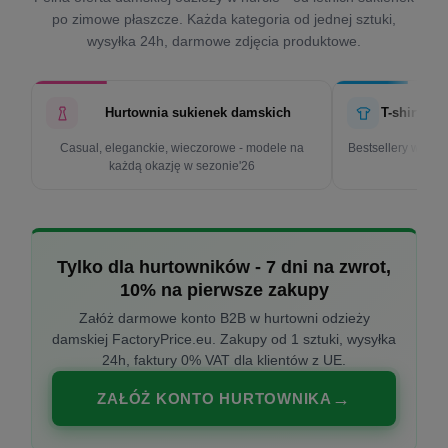
po zimowe płaszcze. Każda kategoria od jednej sztuki,
wysyłka 24h, darmowe zdjęcia produktowe.
Hurtownia sukienek damskich
T-shirty d
Casual, eleganckie, wieczorowe - modele na
Bestsellery w cen
każdą okazję w sezonie'26
k
Tylko dla hurtowników - 7 dni na zwrot,
10% na pierwsze zakupy
Załóż darmowe konto B2B w hurtowni odzieży
damskiej FactoryPrice.eu. Zakupy od 1 sztuki, wysyłka
24h, faktury 0% VAT dla klientów z UE.
ZAŁÓŻ KONTO HURTOWNIKA