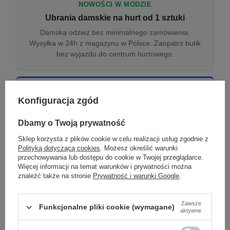
NOWOŚCI W MODZIE
Ubrania damskie na hurt od 1 sztuki
Damska odzież bez minimalnego zamówienia.
Wysyłka w 24h z magazynu w Polsce. Zaopatrz butik
bez wyjazdu do centrum hurtowego.
ONLINE
Konfiguracja zgód
Odzież damska hurtowo online
Internetowa hurtownia damska z plikiem XML/CSV.
Dbamy o Twoją prywatność
Integracja z WooCommerce, Shopify, BaseLinker.
Sklep korzysta z plików cookie w celu realizacji usług zgodnie z
Aktualizacja stanów co godzinę.
Polityką dotyczącą cookies
. Możesz określić warunki
przechowywania lub dostępu do cookie w Twojej przeglądarce.
Więcej informacji na temat warunków i prywatności można
znaleźć także na stronie
Prywatność i warunki Google
.
DROPSHIPPING
Damskie ubrania w dropshippingu
Zawsze
Funkcjonalne pliki cookie (wymagane)
Hurt odzieży damskiej z wysyłką na etykiecie Twojego
aktywne
sklepu w całej UE. Zero magazynu, zero
zamrożonego kapitału.