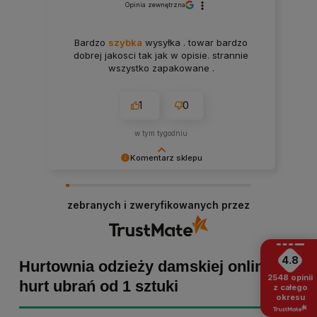
Opinia zewnętrzna
Bardzo
szybka
wysyłka . towar bardzo
dobrej jakosci tak jak w opisie. strannie
wszystko zapakowane .
1
0
w tym tygodniu
Komentarz sklepu
Paulina Grabarczyk dziękujemy za poświęcony
czas i dodaną opinię! Takie słowa dodają nam
zebranych i zweryfikowanych przez
skrzydeł, dlatego tym bardziej cieszymy się, że
zakup przebiegł pomyślnie. Obiecujemy
utrzymać dobrą passę - zapraszamy ponownie! :)
4.8
Hurtownia odzieży damskiej online -
2548
opinii
hurt ubrań od 1 sztuki
z całego
okresu