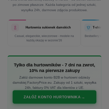
po zimowe płaszcze. Każda kategoria od jednej sztuki,
wysyłka 24h, darmowe zdjęcia produktowe.
Hurtownia sukienek damskich
T-shirty d
Casual, eleganckie, wieczorowe - modele na
Bestsellery w cen
każdą okazję w sezonie'26
k
Tylko dla hurtowników - 7 dni na zwrot,
10% na pierwsze zakupy
Załóż darmowe konto B2B w hurtowni odzieży
damskiej FactoryPrice.eu. Zakupy od 1 sztuki, wysyłka
24h, faktury 0% VAT dla klientów z UE.
ZAŁÓŻ KONTO HURTOWNIKA