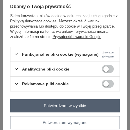
-
+
S/M
2016102833765
Dbamy o Twoją prywatność
Sklep korzysta z plików cookie w celu realizacji usług zgodnie z
Polityką dotyczącą cookies
. Możesz określić warunki
przechowywania lub dostępu do cookie w Twojej przeglądarce.
ecru
Więcej informacji na temat warunków i prywatności można
znaleźć także na stronie
Prywatność i warunki Google
.
Zobacz wszystkie kolory (+1)
Zawsze
Funkcjonalne pliki cookie (wymagane)
aktywne
ZALOGUJ SIĘ I ZOBACZ CENĘ
Analityczne pliki cookie
Masz pytanie? Chętnie pomożemy.
Reklamowe pliki cookie
Zadzwoń
+48 601 547 740
Zadaj pytanie
Kod produktu
RV-SK-6273.47P
Potwierdzam wszystkie
Marka
RELEVANCE
wzór
gładki
dominujący
Potwierdzam wymagane
długość
mini