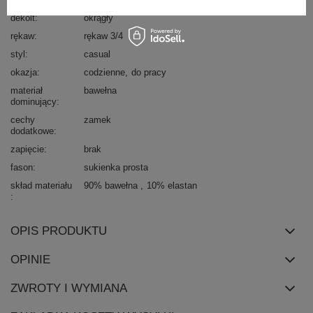
dekolt
okrągły
rękaw
rękaw 3/4
styl
casual
okazja
codzienne
do pracy
materiał
bawełna
dominujący
cechy
zamek
dodatkowe
zapięcie
brak
fason
sukienka prosta
skład materiału
90% bawełna
10% elastan
OPIS PRODUKTU
OPINIE
ZWROTY I WYMIANA