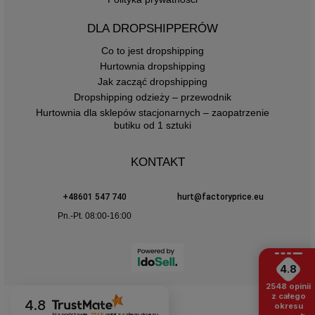
DLA DROPSHIPPERÓW
Co to jest dropshipping
Hurtownia dropshipping
Jak zacząć dropshipping
Dropshipping odzieży – przewodnik
Hurtownia dla sklepów stacjonarnych – zaopatrzenie
butiku od 1 sztuki
KONTAKT
+48601 547 740
hurt@factoryprice.eu
Pn.-Pt. 08:00-16:00
4.8
2548
opinii
z całego
4.8
okresu
Na podstawie
2548
opinii
z całego okresu