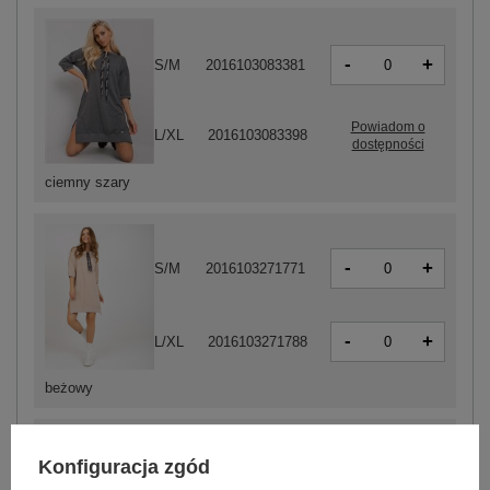
-
+
S/M
2016103083381
Powiadom o
L/XL
2016103083398
dostępności
ciemny szary
-
+
S/M
2016103271771
-
+
L/XL
2016103271788
beżowy
Konfiguracja zgód