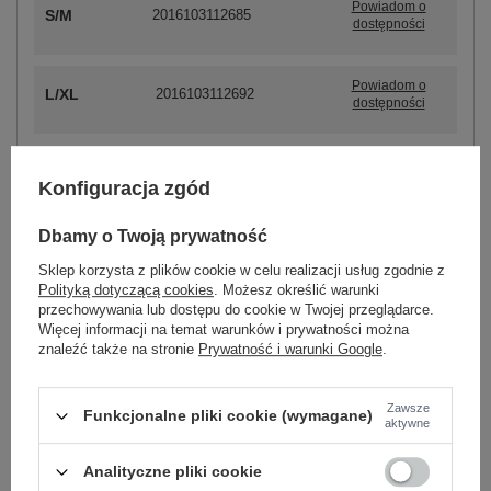
Powiadom o
S/M
2016103112685
dostępności
Powiadom o
L/XL
2016103112692
dostępności
Konfiguracja zgód
ZALOGUJ SIĘ I ZOBACZ CENĘ
Dbamy o Twoją prywatność
Masz pytanie? Chętnie pomożemy.
Sklep korzysta z plików cookie w celu realizacji usług zgodnie z
Zadzwoń
+48 601 547 740
Zadaj pytanie
Polityką dotyczącą cookies
. Możesz określić warunki
przechowywania lub dostępu do cookie w Twojej przeglądarce.
Więcej informacji na temat warunków i prywatności można
Kod produktu
RV-BL-7305.79
znaleźć także na stronie
Prywatność i warunki Google
.
Marka
RUE PARIS
wzór
gładki
Zawsze
Funkcjonalne pliki cookie (wymagane)
dominujący
aktywne
dekolt
kołnierzyk
Analityczne pliki cookie
rękaw
długi rękaw