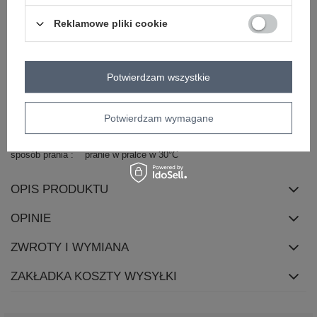
zapięcie
suwak
Reklamowe pliki cookie
materiał
bawełna
dominujący
cechy
kieszenie
dodatkowe
Potwierdzam wszystkie
styl
casual
długość
krótka
Potwierdzam wymagane
skład materiału
90% bawełna
10% elastan
sposób prania
pranie w pralce w 30°C
OPIS PRODUKTU
OPINIE
ZWROTY I WYMIANA
ZAKŁADKA KOSZTY WYSYŁKI