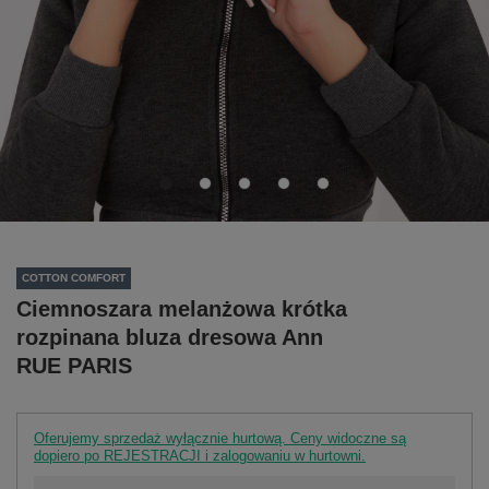
COTTON COMFORT
Ciemnoszara melanżowa krótka
rozpinana bluza dresowa Ann
RUE PARIS
Oferujemy sprzedaż wyłącznie hurtową. Ceny widoczne są
dopiero po REJESTRACJI i zalogowaniu w hurtowni.