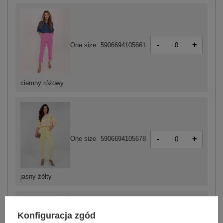
-
+
One size
5906694105661
ciemny różowy
-
+
One size
5906694105678
jasny żółty
Konfiguracja zgód