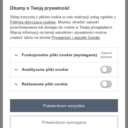
-
+
One size
5906694105685
Dbamy o Twoją prywatność
Sklep korzysta z plików cookie w celu realizacji usług zgodnie z
Polityką dotyczącą cookies
. Możesz określić warunki
jasny niebieski
przechowywania lub dostępu do cookie w Twojej przeglądarce.
Więcej informacji na temat warunków i prywatności można
znaleźć także na stronie
Prywatność i warunki Google
.
Zobacz wszystkie kolory (+1)
Zawsze
Funkcjonalne pliki cookie (wymagane)
aktywne
ZALOGUJ SIĘ I ZOBACZ CENĘ
Analityczne pliki cookie
Masz pytanie? Chętnie pomożemy.
Reklamowe pliki cookie
Zadzwoń
+48 601 547 740
Zadaj pytanie
skład materiału : 95% bawełna, 5% elastan
sposób prania : pranie w pralce w 30°C
Potwierdzam wszystkie
Kod produktu
MI-SP-2689.47
Potwierdzam wymagane
Marka
ITALY MODA