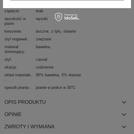
typ produktu
paperbag
zapięcie
brak
wysokość w
wysoki
pasie
kieszenie
boczne
z tyłu
otwarte
styl nogawek
zwężane
materiał
bawełna
dominujący
styl
casual
okazja
codzienne
skład materiału
95% bawełna
5% elastan
sposób prania
pranie w pralce w 30°C
OPIS PRODUKTU
OPINIE
ZWROTY I WYMIANA