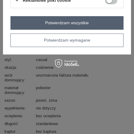
Reklamowe pliki cookie
Zadzwoń
+48 601 547 740
Zadaj pytanie
skład materiału : 100% poliester
Potwierdzam wszystkie
sposób prania : pranie w pralce w 30°C
Kod produktu
IT-KZ-FL9622.29P
Potwierdzam wymagane
Marka
RUE PARIS
typ produktu
kamizelka dzianinowa
styl
casual
okazja
codzienne
wzór
urozmaicona faktura materiału
dominujący
materiał
poliester
dominujący
sezon
jesień
zima
wypełnienie
nie dotyczy
ocieplenie
bez ocieplenia
długość
standardowa
kaptur
bez kaptura