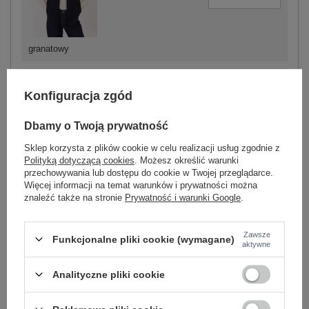
granatowy
Konfiguracja zgód
-
+
Dbamy o Twoją prywatność
One size
5906694054082
Sklep korzysta z plików cookie w celu realizacji usług zgodnie z
Polityką dotyczącą cookies
. Możesz określić warunki
przechowywania lub dostępu do cookie w Twojej przeglądarce.
jasny beżowy
Więcej informacji na temat warunków i prywatności można
znaleźć także na stronie
Prywatność i warunki Google
.
Zobacz wszystkie kolory (+5)
Zawsze
Funkcjonalne pliki cookie (wymagane)
aktywne
ZALOGUJ SIĘ I ZOBACZ CENĘ
Analityczne pliki cookie
Masz pytanie? Chętnie pomożemy.