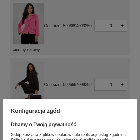
-
+
One size
5906694099250
ciemny różowy
-
+
One size
5906694099298
ciemny brązowy
Konfiguracja zgód
Dbamy o Twoją prywatność
ZALOGUJ SIĘ I ZOBACZ CENĘ
Sklep korzysta z plików cookie w celu realizacji usług zgodnie z