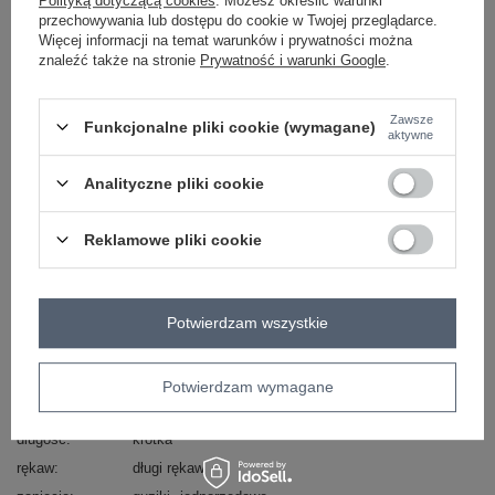
Polityką dotyczącą cookies
. Możesz określić warunki
przechowywania lub dostępu do cookie w Twojej przeglądarce.
Masz pytanie? Chętnie pomożemy.
Więcej informacji na temat warunków i prywatności można
znaleźć także na stronie
Prywatność i warunki Google
.
Zadzwoń
+48 601 547 740
Zadaj pytanie
skład materiału : 50% poliester, 45% wiskoza, 5%
Zawsze
Funkcjonalne pliki cookie (wymagane)
elastan
aktywne
sposób prania : pranie w pralce w 30°C
Analityczne pliki cookie
Kod produktu
IT-MA-22201.82
Marka
ITALY MODA
Reklamowe pliki cookie
typ produktu
marynarka/żakiet
styl
casual
okazja
codzienne
do pracy
Potwierdzam wszystkie
wzór
gładki
dominujący
Potwierdzam wymagane
materiał
poliester
dominujący
długość
krótka
rękaw
długi rękaw