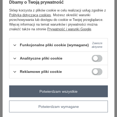
-
+
XL/2XL
5906694092954
Dbamy o Twoją prywatność
Sklep korzysta z plików cookie w celu realizacji usług zgodnie z
Polityką dotyczącą cookies
. Możesz określić warunki
-
+
M/L
5906694092947
przechowywania lub dostępu do cookie w Twojej przeglądarce.
Więcej informacji na temat warunków i prywatności można
czarny
znaleźć także na stronie
Prywatność i warunki Google
.
Zawsze
Funkcjonalne pliki cookie (wymagane)
aktywne
ZALOGUJ SIĘ I ZOBACZ CENĘ
Analityczne pliki cookie
Masz pytanie? Chętnie pomożemy.
Zadzwoń
+48 601 547 740
Zadaj pytanie
Reklamowe pliki cookie
skład materiału : 85% bawełna , 15% poliester
sposób prania : pranie w pralce w 30°C
Potwierdzam wszystkie
Kod produktu
NS-BL-NS2567.03
Marka
NATURAL SIDE
Potwierdzam wymagane
wzór
gładki
dominujący