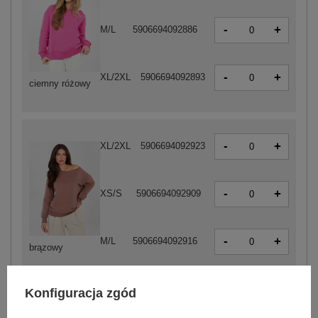
-
+
M/L
5906694092886
-
+
XL/2XL
5906694092893
ciemny różowy
-
+
XL/2XL
5906694092923
-
+
XS/S
5906694092909
-
+
M/L
5906694092916
brązowy
Konfiguracja zgód