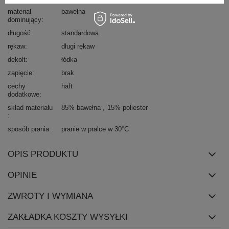
materiał
bawełna
dominujący
długość
standardowa
rękaw
długi rękaw
dekolt
łódka
zapięcie
brak
cechy
haft
dodatkowe
skład materiału
85% bawełna
15% poliester
sposób prania
pranie w pralce w 30°C
OPIS PRODUKTU
OPINIE
ZWROTY I WYMIANA
ZAKŁADKA KOSZTY WYSYŁKI