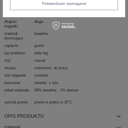
dominujący
Potwierdzam wymagane
wysokość w
wysoki
pasie
długość
długa
nogawki
materiał
bawełna
dominujący
zapięcie
guziki
typ produktu
wide leg
styl
casual
okazja
codzienne
do pracy
styl nogawek
szerokie
kieszenie
otwarte
z tyłu
skład materiału
99% bawełna
1% elastan
sposób prania
pranie w pralce w 30°C
OPIS PRODUKTU
OPINIE