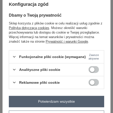
Konfiguracja zgód
-
+
34
2016103162727
Dbamy o Twoją prywatność
Sklep korzysta z plików cookie w celu realizacji usług zgodnie z
Polityką dotyczącą cookies
. Możesz określić warunki
niebieski
przechowywania lub dostępu do cookie w Twojej przeglądarce.
Więcej informacji na temat warunków i prywatności można
znaleźć także na stronie
Prywatność i warunki Google
.
ZALOGUJ SIĘ I ZOBACZ CENĘ
Zawsze
Funkcjonalne pliki cookie (wymagane)
aktywne
Masz pytanie? Chętnie pomożemy.
Analityczne pliki cookie
Zadzwoń
+48 601 547 740
Zadaj pytanie
Reklamowe pliki cookie
skład materiału : 99% bawełna , 1% elastan
sposób prania : pranie w pralce w 30°C
Kod produktu
RO-SP-2503.64
Potwierdzam wszystkie
Marka
RUE PARIS
wzór
gładki