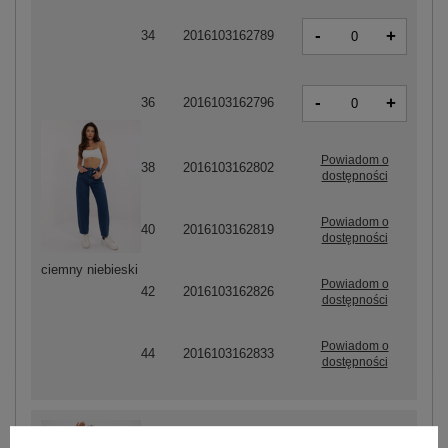
-
+
34
2016103162789
-
+
36
2016103162796
Powiadom o
38
2016103162802
dostępności
Powiadom o
40
2016103162819
dostępności
ciemny niebieski
Powiadom o
42
2016103162826
dostępności
Powiadom o
44
2016103162833
dostępności