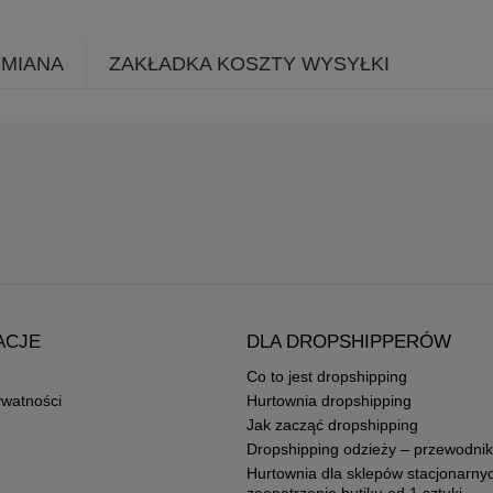
YMIANA
ZAKŁADKA KOSZTY WYSYŁKI
ACJE
DLA DROPSHIPPERÓW
Co to jest dropshipping
ywatności
Hurtownia dropshipping
Jak zacząć dropshipping
Dropshipping odzieży – przewodnik
Hurtownia dla sklepów stacjonarny
zaopatrzenie butiku od 1 sztuki