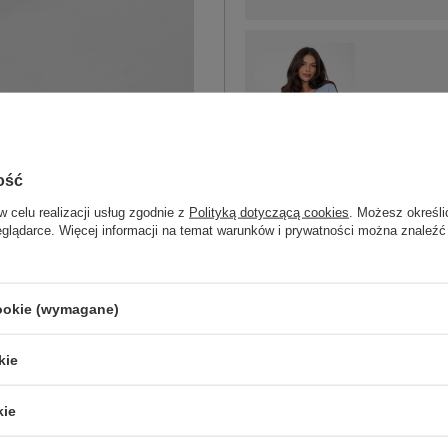
2XL
ość
jasny niebieski
w celu realizacji usług zgodnie z
Polityką dotyczącą cookies
. Możesz określi
eglądarce. Więcej informacji na temat warunków i prywatności można znaleźć
ZA
cookie (wymagane)
Masz pytanie? Chętnie pomożem
Zadzwoń
+48 601 547 740
kie
skład materiału : 100% bawełna
kie
sposób prania : pranie w pralce w 30°