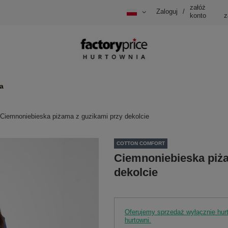
załóż
Zaloguj
/
konto
z
a
Ciemnoniebieska piżama z guzikami przy dekolcie
COTTON COMFORT
Ciemnoniebieska piża
dekolcie
Oferujemy sprzedaż wyłącznie hu
hurtowni.