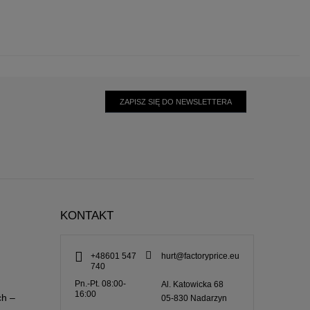
ZAPISZ SIĘ DO NEWSLETTERA
KONTAKT
+48601 547
hurt@factoryprice.eu
740
Pn.-Pt. 08:00-
Al. Katowicka 68
16:00
ch –
05-830
Nadarzyn