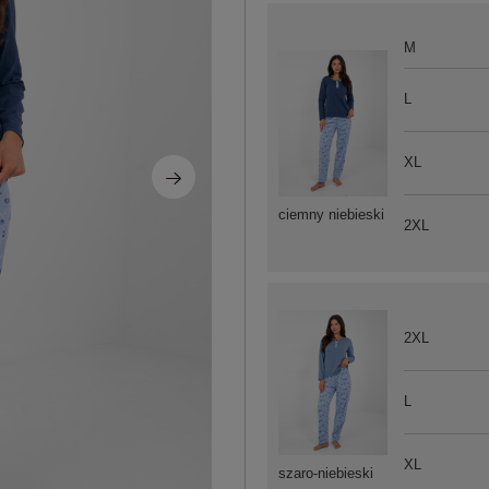
M
L
XL
ciemny niebieski
2XL
2XL
L
XL
szaro-niebieski