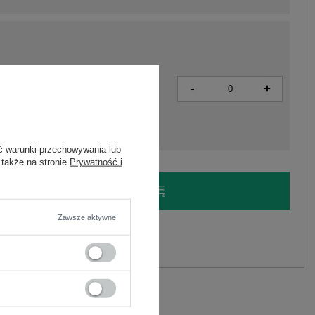
-
+
5906694091001
ć warunki przechowywania lub
 także na stronie
Prywatność i
LOGUJ SIĘ I ZOBACZ CENĘ
Zawsze aktywne
y.
Zadaj pytanie
C