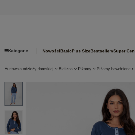
Kategorie
Nowości
Basic
Plus Size
Bestsellery
Super Cen
Hurtownia odzieży damskiej
Bielizna
Piżamy
Piżamy bawełniane