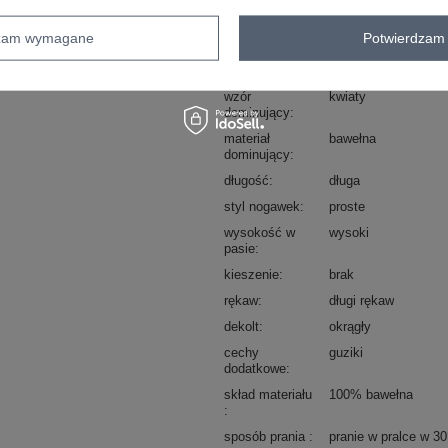
Kod produktu
DU-PI-FP-007.69
dzam wymagane
Potwierdzam 
Marka
FOREVER PINK
typ produktu
bluzka+spodnie
wzór
kwiaty
dominujący
materiał
bawełna
dominujący
długość
długa
styl nogawek
proste
wysokość w
wysoki
pasie
kieszenie
brak
rękaw
długi rękaw
dekolt
okrągły
cechy
guziki
dodatkowe
skład materiału
100% bawełna
sposób prania
pranie w pralce w 3