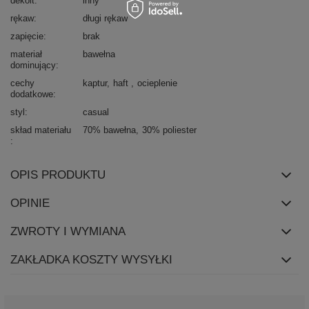
dekolt
inny
rękaw
długi rękaw
zapięcie
brak
materiał
bawełna
dominujący
cechy
kaptur
haft
ocieplenie
dodatkowe
styl
casual
skład materiału
70% bawełna
30% poliester
OPIS PRODUKTU
OPINIE
ZWROTY I WYMIANA
ZAKŁADKA KOSZTY WYSYŁKI