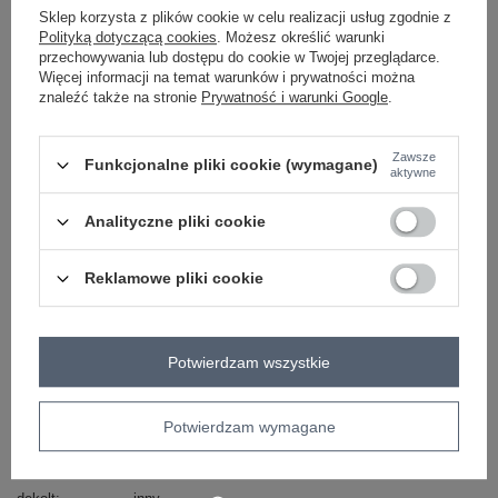
Sklep korzysta z plików cookie w celu realizacji usług zgodnie z
-
+
L/XL
2016103046553
Polityką dotyczącą cookies
. Możesz określić warunki
przechowywania lub dostępu do cookie w Twojej przeglądarce.
Więcej informacji na temat warunków i prywatności można
ciemny żółty
znaleźć także na stronie
Prywatność i warunki Google
.
Zobacz wszystkie kolory (+2)
Zawsze
Funkcjonalne pliki cookie (wymagane)
aktywne
ZALOGUJ SIĘ I ZOBACZ CENĘ
Analityczne pliki cookie
Masz pytanie? Chętnie pomożemy.
Reklamowe pliki cookie
Zadzwoń
+48 601 547 740
Zadaj pytanie
Potwierdzam wszystkie
Kod produktu
EM-BL-651/3.39X
Marka
EX MODA
rodzaj
wkładane przez głowę
z kapturem
Potwierdzam wymagane
wzór
napisy
dominujący