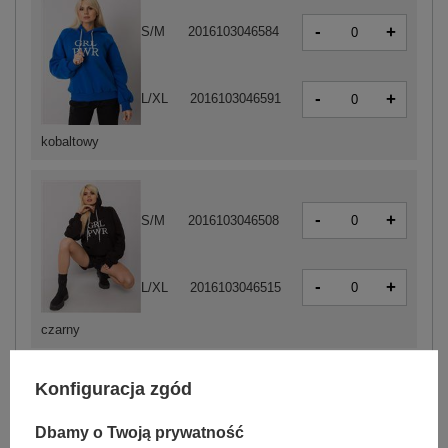
-
+
S/M
2016103046584
-
+
L/XL
2016103046591
kobaltowy
-
+
S/M
2016103046508
-
+
L/XL
2016103046515
czarny
Konfiguracja zgód
-
+
S/M
2016103046546
Dbamy o Twoją prywatność