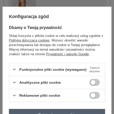
-
+
One size
2016103110575
Konfiguracja zgód
Dbamy o Twoją prywatność
jasny różowy
Sklep korzysta z plików cookie w celu realizacji usług zgodnie z
Polityką dotyczącą cookies
. Możesz określić warunki
przechowywania lub dostępu do cookie w Twojej przeglądarce.
Więcej informacji na temat warunków i prywatności można
znaleźć także na stronie
Prywatność i warunki Google
.
-
+
One size
2016103110537
Zawsze
Funkcjonalne pliki cookie (wymagane)
aktywne
czerwony
Analityczne pliki cookie
Reklamowe pliki cookie
Zobacz wszystkie kolory (+4)
ZALOGUJ SIĘ I ZOBACZ CENĘ