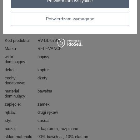
Potwierdzam wszystkie
Masz pytanie? Chętnie pomożemy.
Potwierdzam wymagane
Zadzwoń
+48 601 547 740
Zadaj pytanie
Kod produktu
RV-BL-6795.84
Marka
RELEVANCE
wzór
napisy
dominujący
dekolt
kaptur
cechy
dżety
dodatkowe
materiał
bawełna
dominujący
zapięcie
zamek
rękaw
długi rękaw
styl
casual
rodzaj
z kapturem
rozpinane
skład materiału
90% bawełna
10% elastan