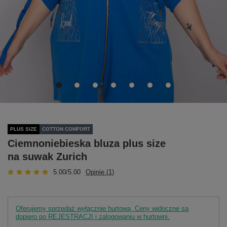
PLUS SIZE
COTTON COMFORT
Ciemnoniebieska bluza plus size
na suwak Zurich
5.00/5.00
Opinie (1)
Oferujemy sprzedaż wyłącznie hurtową. Ceny widoczne są
dopiero po REJESTRACJI i zalogowaniu w hurtowni.