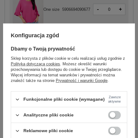
-
+
One size
5906694090677
fuksjowy
Konfiguracja zgód
Dbamy o Twoją prywatność
Sklep korzysta z plików cookie w celu realizacji usług zgodnie z
Polityką dotyczącą cookies
. Możesz określić warunki
-
+
One size
5906694102103
przechowywania lub dostępu do cookie w Twojej przeglądarce.
Więcej informacji na temat warunków i prywatności można
znaleźć także na stronie
Prywatność i warunki Google
.
różowy
Zawsze
Funkcjonalne pliki cookie (wymagane)
aktywne
Zobacz wszystkie kolory (+5)
Analityczne pliki cookie
ZALOGUJ SIĘ I ZOBACZ CENĘ
Reklamowe pliki cookie