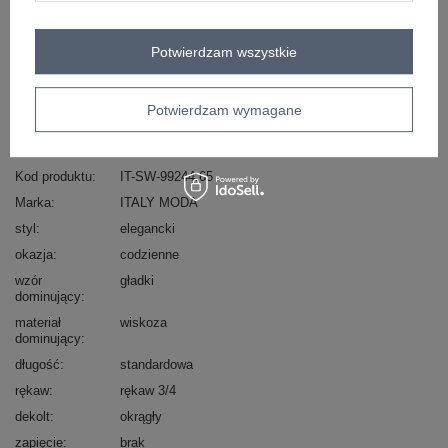
Masz pytanie? Chętnie pomożemy.
Zadzwoń
+48 601 547 740
Zadaj pytanie
Potwierdzam wszystkie
skład materiału : 50% wiskoza, 28% poliester, 22%
Potwierdzam wymagane
nylon
sposób prania : pranie w pralce w 30°C
Kod produktu
IT-SW-99244.65
Marka
ITALY MODA
styl
elegancki
okazja
codzienne
wzór
gładki
dominujący
materiał
wiskoza
dominujący
długość
standardowa
rękaw
rękaw 3/4
dekolt
okrągły
zapięcie
brak