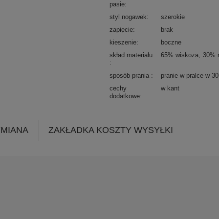
pasie
styl nogawek
szerokie
zapięcie
brak
kieszenie
boczne
skład materiału
65% wiskoza
30% 
sposób prania
pranie w pralce w 3
cechy
w kant
dodatkowe
YMIANA
ZAKŁADKA KOSZTY WYSYŁKI