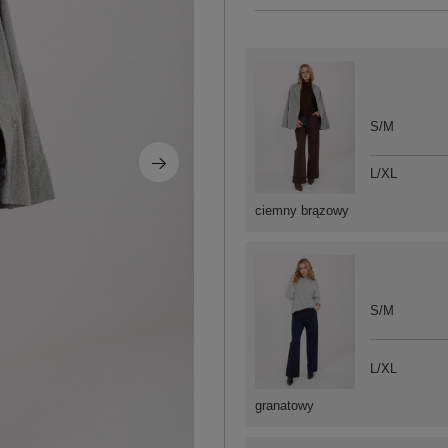
S/M
L/XL
ciemny brązowy
S/M
L/XL
granatowy