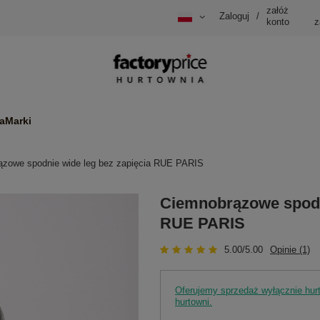
załóż
Zaloguj
/
konto
z
a
Marki
ązowe spodnie wide leg bez zapięcia RUE PARIS
Ciemnobrązowe spodni
RUE PARIS
5.00/5.00
Opinie (1)
Oferujemy sprzedaż wyłącznie hu
hurtowni.