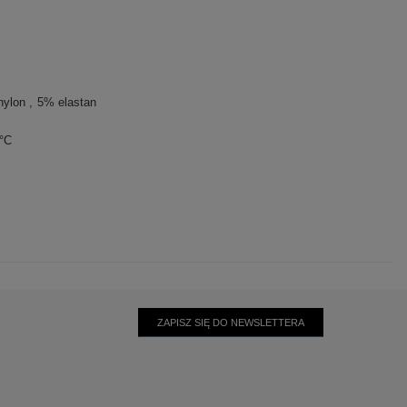
nylon
5% elastan
0°C
ZAPISZ SIĘ DO NEWSLETTERA