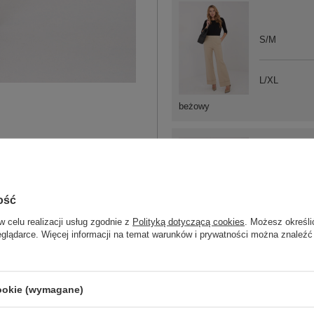
S/M
L/XL
beżowy
S/M
ość
L/XL
w celu realizacji usług zgodnie z
Polityką dotyczącą cookies
. Możesz określi
eglądarce. Więcej informacji na temat warunków i prywatności można znaleźć
bordowy
cookie (wymagane)