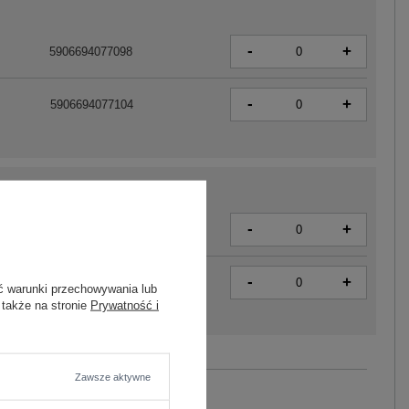
-
+
5906694077098
-
+
5906694077104
-
+
5906694077050
-
+
5906694077067
ć warunki przechowywania lub
 także na stronie
Prywatność i
Zobacz wszystkie kolory (+2)
Zawsze aktywne