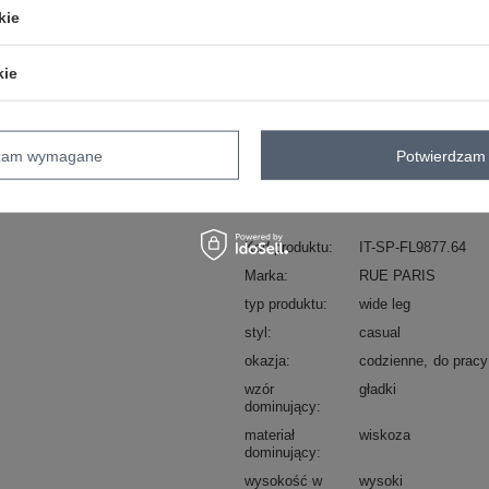
kie
ZA
kie
Masz pytanie? Chętnie pomożem
Zadzwoń
+48 601 547 740
dzam wymagane
Potwierdzam 
skład materiału : 65% wiskoza, 30% n
sposób prania : pranie w pralce w 30°
Kod produktu
IT-SP-FL9877.64
Marka
RUE PARIS
typ produktu
wide leg
styl
casual
okazja
codzienne
do pracy
wzór
gładki
dominujący
materiał
wiskoza
dominujący
wysokość w
wysoki