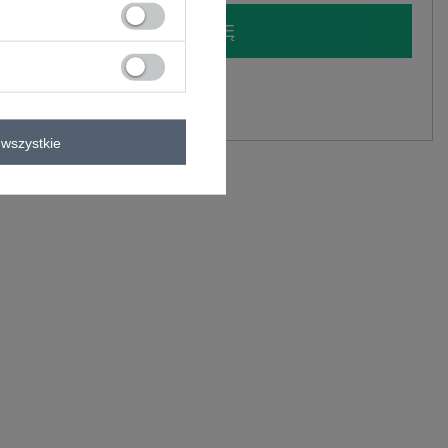
LOGUJ SIĘ I ZOBACZ CENĘ
y.
Zadaj pytanie
wszystkie
ylon , 5% elastan
C