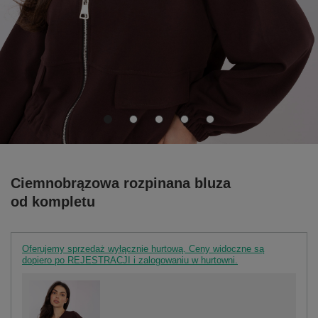
Ciemnobrązowa rozpinana bluza
od kompletu
Oferujemy sprzedaż wyłącznie hurtową. Ceny widoczne są
dopiero po REJESTRACJI i zalogowaniu w hurtowni.