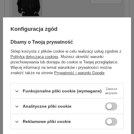
czarny
Konfiguracja zgód
Dbamy o Twoją prywatność
Sklep korzysta z plików cookie w celu realizacji usług zgodnie z
-
+
One size
5906694072260
Polityką dotyczącą cookies
. Możesz określić warunki
przechowywania lub dostępu do cookie w Twojej przeglądarce.
Więcej informacji na temat warunków i prywatności można
znaleźć także na stronie
Prywatność i warunki Google
.
bordowy
Zawsze
Funkcjonalne pliki cookie (wymagane)
aktywne
Zobacz wszystkie kolory (+2)
Analityczne pliki cookie
ZALOGUJ SIĘ I ZOBACZ CENĘ
Reklamowe pliki cookie
Masz pytanie? Chętnie pomożemy.