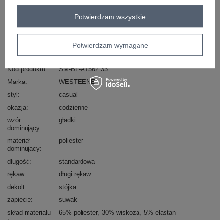
Zadzwoń
+48 601 547 740
Zadaj pytanie
Potwierdzam wszystkie
skład materiału : 65% poliester, 30% wiskoza, 5%
elastan
Potwierdzam wymagane
sposób prania : pranie w pralce w 30°C
Kod produktu
SM-BL-A1562.33
Marka
WESTEENE
styl
casual
okazja
codzienne
wzór
gładki
dominujący
materiał
poliester
dominujący
długość
standardowa
rękaw
długi rękaw
dekolt
stójka
zapięcie
suwak
skład materiału
65% poliester
30% wiskoza
5% elastan