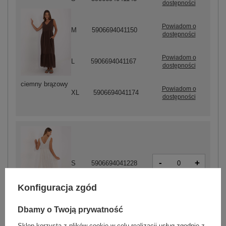
dostępności
Powiadom o
M
5906694041150
dostępności
Powiadom o
L
5906694041167
dostępności
ciemny brązowy
Powiadom o
XL
5906694041174
dostępności
-
+
S
5906694041228
Konfiguracja zgód
jasny beżowy
Dbamy o Twoją prywatność
Sklep korzysta z plików cookie w celu realizacji usług zgodnie z