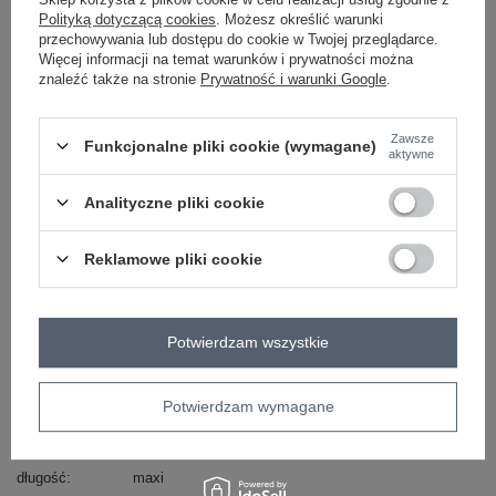
Polityką dotyczącą cookies
. Możesz określić warunki
ZALOGUJ SIĘ I ZOBACZ CENĘ
przechowywania lub dostępu do cookie w Twojej przeglądarce.
Więcej informacji na temat warunków i prywatności można
znaleźć także na stronie
Prywatność i warunki Google
.
Masz pytanie? Chętnie pomożemy.
Zadzwoń
+48 601 547 740
Zadaj pytanie
Zawsze
Funkcjonalne pliki cookie (wymagane)
aktywne
skład materiału : 100% bawełna
sposób prania : pranie w pralce w 30°C
Analityczne pliki cookie
Kod produktu
TW-SK-BI-28007.63
Reklamowe pliki cookie
Marka
OCH BELLA
typ produktu
sukienka letnia
fason
sukienka rozkloszowana
Potwierdzam wszystkie
okazja
codzienne
wzór
gładki
dominujący
Potwierdzam wymagane
materiał
bawełna
dominujący
długość
maxi