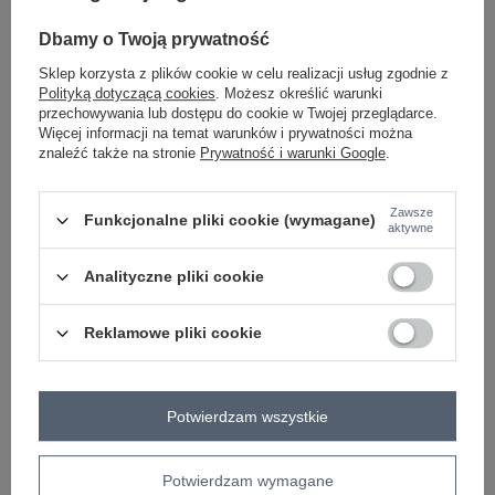
-
+
One size
5906694050213
Dbamy o Twoją prywatność
Sklep korzysta z plików cookie w celu realizacji usług zgodnie z
Polityką dotyczącą cookies
. Możesz określić warunki
jasny niebieski
przechowywania lub dostępu do cookie w Twojej przeglądarce.
Więcej informacji na temat warunków i prywatności można
znaleźć także na stronie
Prywatność i warunki Google
.
ZALOGUJ SIĘ I ZOBACZ CENĘ
Zawsze
Funkcjonalne pliki cookie (wymagane)
aktywne
Masz pytanie? Chętnie pomożemy.
Zadzwoń
+48 601 547 740
Zadaj pytanie
Analityczne pliki cookie
skład materiału : 90% bawełna , 10% elastan
Reklamowe pliki cookie
sposób prania : pranie w pralce w 30°C
Kod produktu
RV-BZ-A852.51
Potwierdzam wszystkie
Marka
RELEVANCE
typ produktu
bluzka codzienna
styl
casual
Potwierdzam wymagane