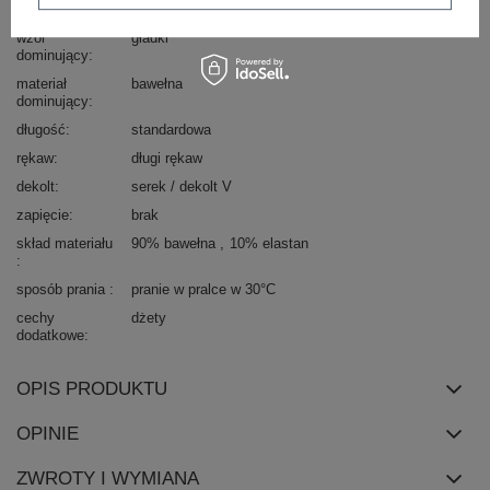
okazja
codzienne
wzór
gładki
dominujący
materiał
bawełna
dominujący
długość
standardowa
rękaw
długi rękaw
dekolt
serek / dekolt V
zapięcie
brak
skład materiału
90% bawełna
10% elastan
sposób prania
pranie w pralce w 30°C
cechy
dżety
dodatkowe
OPIS PRODUKTU
OPINIE
ZWROTY I WYMIANA