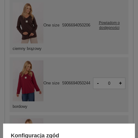
Powiadom o
One size
5906694050206
dostępności
ciemny brązowy
-
+
One size
5906694050244
bordowy
Konfiguracja zgód