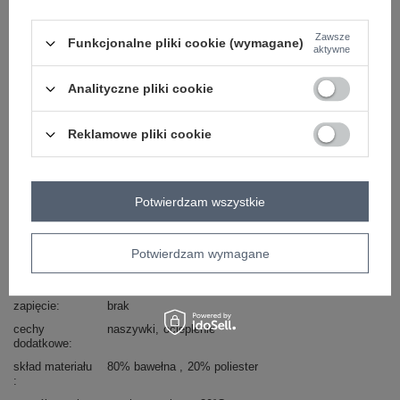
skład materiału : 80% bawełna , 20% poliester
Zawsze
Funkcjonalne pliki cookie (wymagane)
aktywne
sposób prania : pranie w pralce w 30°C
Analityczne pliki cookie
Kod produktu
MJ-BL-H2501.75
Marka
MOOIJ
Reklamowe pliki cookie
styl
casual
wzór
napisy
aplikacja
dominujący
materiał
bawełna
Potwierdzam wszystkie
dominujący
długość
standardowa
Potwierdzam wymagane
rękaw
długi rękaw
dekolt
okrągły
zapięcie
brak
cechy
naszywki
ocieplenie
dodatkowe
skład materiału
80% bawełna
20% poliester