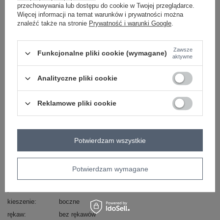
przechowywania lub dostępu do cookie w Twojej przeglądarce.
Więcej informacji na temat warunków i prywatności można
skład materiału : 70% poliester, 30% wiskoza
znaleźć także na stronie
Prywatność i warunki Google
.
sposób prania : pranie w pralce w 30°C
Zawsze
Kod produktu
DHJ-KMPL-20882.66
Funkcjonalne pliki cookie (wymagane)
aktywne
Marka
ITALY MODA
typ produktu
koszula+spodnie
Analityczne pliki cookie
styl
casual
okazja
codzienne
do pracy
Reklamowe pliki cookie
wzór
haft
dominujący
materiał
poliester
Potwierdzam wszystkie
dominujący
długość
długa
styl nogawek
szerokie
Potwierdzam wymagane
wysokość w
wysoki
pasie
kieszenie
boczne
rękaw
bez rękawów