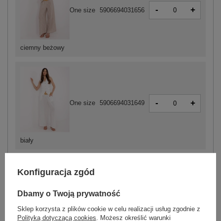
-
+
One size
5906694031656
ciemny beżowy
-
+
One size
5906694031649
biały
Konfiguracja zgód
ZALOGUJ SIĘ I ZOBACZ CENĘ
Dbamy o Twoją prywatność
Masz pytanie? Chętnie pomożemy.
Sklep korzysta z plików cookie w celu realizacji usług zgodnie z
Zadzwoń
+48 601 547 740
Zadaj pytanie
Polityką dotyczącą cookies
. Możesz określić warunki