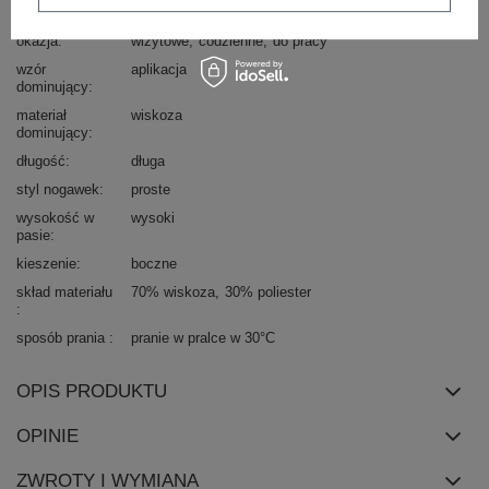
styl
elegancki
okazja
wizytowe
codzienne
do pracy
wzór
aplikacja
dominujący
materiał
wiskoza
dominujący
długość
długa
styl nogawek
proste
wysokość w
wysoki
pasie
kieszenie
boczne
skład materiału
70% wiskoza
30% poliester
sposób prania
pranie w pralce w 30°C
OPIS PRODUKTU
OPINIE
ZWROTY I WYMIANA