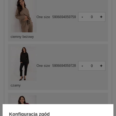
-
+
One size
5906694059759
ciemny beżowy
-
+
One size
5906694059728
czarny
Konfiguracja zgód
-
+
One size
5906694059735