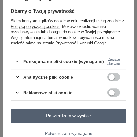
Dbamy o Twoją prywatność
Sklep korzysta z plików cookie w celu realizacji usług zgodnie z
bordowy
Polityką dotyczącą cookies
. Możesz określić warunki
przechowywania lub dostępu do cookie w Twojej przeglądarce.
Więcej informacji na temat warunków i prywatności można
Zobacz wszystkie kolory (+1)
znaleźć także na stronie
Prywatność i warunki Google
.
ZALOGUJ SIĘ I ZOBACZ CENĘ
Zawsze
Funkcjonalne pliki cookie (wymagane)
aktywne
Masz pytanie? Chętnie pomożemy.
Analityczne pliki cookie
Zadzwoń
+48 601 547 740
Zadaj pytanie
Reklamowe pliki cookie
skład materiału : 70% wiskoza, 30% poliester
sposób prania : pranie w pralce w 30°C
Potwierdzam wszystkie
Kod produktu
IT-KMPL-21718.27P
Marka
RUE PARIS
typ produktu
bluza+spodnie
Potwierdzam wymagane