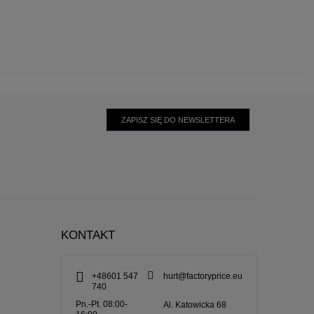
ZAPISZ SIĘ DO NEWSLETTERA
KONTAKT
+48601 547
hurt@factoryprice.eu
740
Pn.-Pt. 08:00-
Al. Katowicka 68