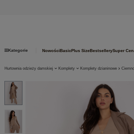
Kategorie
Nowości
Basic
Plus Size
Bestsellery
Super Cen
Hurtownia odzieży damskiej
Komplety
Komplety dzianinowe
Ciemno