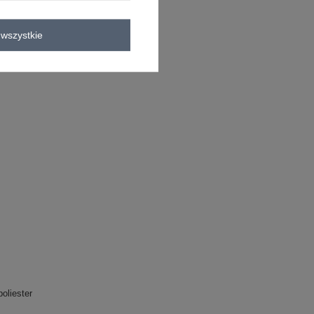
11
wszystkie
oliester