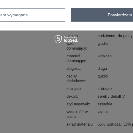
Kod produktu
PM-KMPL-YIS1050.
Marka
SHEEP
dzam wymagane
Potwierdzam 
typ produktu
sweter+spodnie
styl
elegancki
okazja
codzienne
do pracy
wzór
gładki
dominujący
materiał
wiskoza
dominujący
długość
długa
cechy
guziki
dodatkowe
zapięcie
zatrzask
dekolt
serek / dekolt V
styl nogawek
szerokie
wysokość w
wysoki
pasie
skład materiału
65% wiskoza
32% p