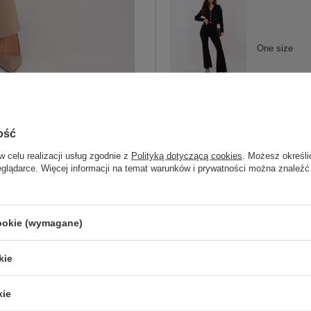
One size
czarny
ość
w celu realizacji usług zgodnie z
Polityką dotyczącą cookies
. Możesz określi
eglądarce. Więcej informacji na temat warunków i prywatności można znaleźć
ZA
cookie (wymagane)
Masz pytanie? Chętnie pomożem
Zadzwoń
+48 601 547 740
kie
skład materiału : 65% wiskoza, 32% po
kie
sposób prania : pranie ręczne