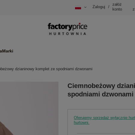
załóż
Zaloguj
/
konto
z
a
Marki
beżowy dzianinowy komplet ze spodniami dzwonami
Ciemnobeżowy dziani
spodniami dzwonami
Oferujemy sprzedaż wyłącznie hu
hurtowni.