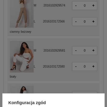
-
+
M
2016102929574
-
+
L
2016103172566
ciemny beżowy
-
+
M
2016102929581
-
+
L
2016103172580
biały
-
+
M
2016102929567
Konfiguracja zgód