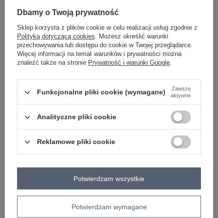
-
+
L
2016103172573
Dbamy o Twoją prywatność
Sklep korzysta z plików cookie w celu realizacji usług zgodnie z
szary
Polityką dotyczącą cookies
. Możesz określić warunki
przechowywania lub dostępu do cookie w Twojej przeglądarce.
Więcej informacji na temat warunków i prywatności można
znaleźć także na stronie
Prywatność i warunki Google
.
ZALOGUJ SIĘ I ZOBACZ CENĘ
Zawsze
Funkcjonalne pliki cookie (wymagane)
Masz pytanie? Chętnie pomożemy.
aktywne
Zadzwoń
+48 601 547 740
Zadaj pytanie
Analityczne pliki cookie
Kod produktu
EM-DR-ES-21-524.16
Reklamowe pliki cookie
Marka
EX MODA
wzór
gładki
dominujący
Potwierdzam wszystkie
styl
casual
sportowy
okazja
codzienne
długość
długa
Potwierdzam wymagane
nogawki