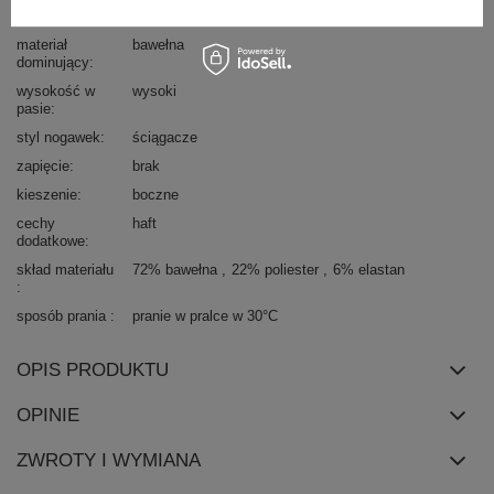
typ produktu
spodnie dresowe
materiał
bawełna
dominujący
wysokość w
wysoki
pasie
styl nogawek
ściągacze
zapięcie
brak
kieszenie
boczne
cechy
haft
dodatkowe
skład materiału
72% bawełna
22% poliester
6% elastan
sposób prania
pranie w pralce w 30°C
OPIS PRODUKTU
OPINIE
ZWROTY I WYMIANA