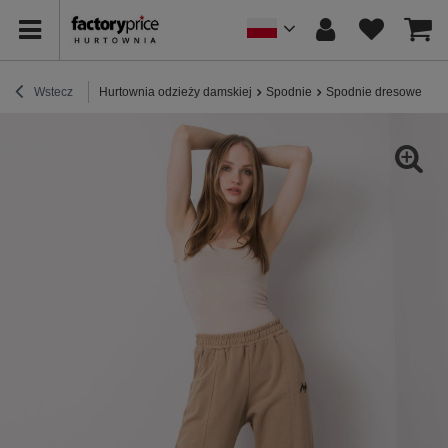
Wstecz
Hurtownia odzieży damskiej
Spodnie
Spodnie dresowe
C