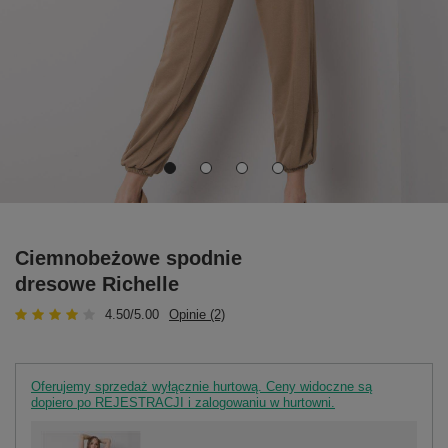
Ciemnobeżowe spodnie
dresowe Richelle
4.50/5.00
Opinie (2)
Oferujemy sprzedaż wyłącznie hurtową. Ceny widoczne są
dopiero po REJESTRACJI i zalogowaniu w hurtowni.