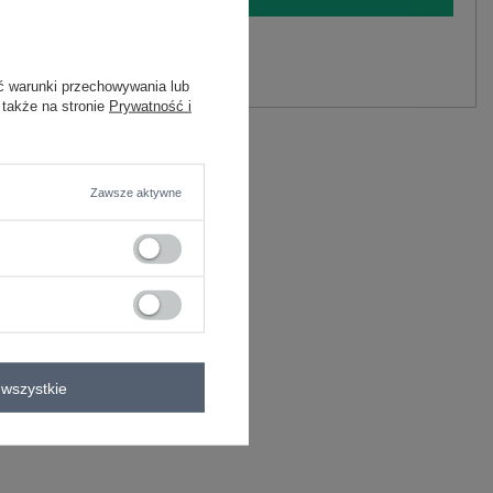
y.
Zadaj pytanie
ć warunki przechowywania lub
 także na stronie
Prywatność i
oliamid
C
Zawsze aktywne
wszystkie