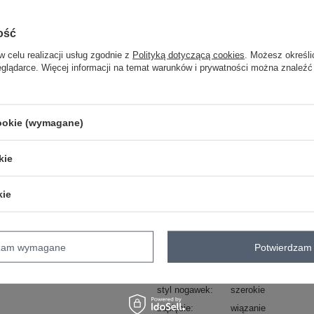
Masz pytanie? Chętnie pomożem
ość
Zadzwoń
+48 601 547 740
w celu realizacji usług zgodnie z
Polityką dotyczącą cookies
. Możesz określi
eglądarce. Więcej informacji na temat warunków i prywatności można znaleźć
skład materiału : 87% wiskoza, 13% p
sposób prania : pranie w pralce w 30°
cookie (wymagane)
Kod produktu
CS-SP-LF5101.94
Marka
MISS KIMERY
kie
typ produktu
wide leg
okazja
codzienne
kie
wzór
gładki
dominujący
materiał
wiskoza
dominujący
dzam wymagane
Potwierdzam 
długość
długa
nogawki
styl nogawek
szerokie
zapięcie
wiązanie