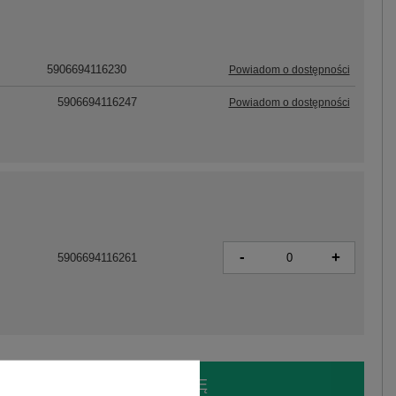
5906694116230
Powiadom o dostępności
5906694116247
Powiadom o dostępności
-
+
5906694116261
LOGUJ SIĘ I ZOBACZ CENĘ