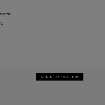
oliamid
0°C
ZAPISZ SIĘ DO NEWSLETTERA