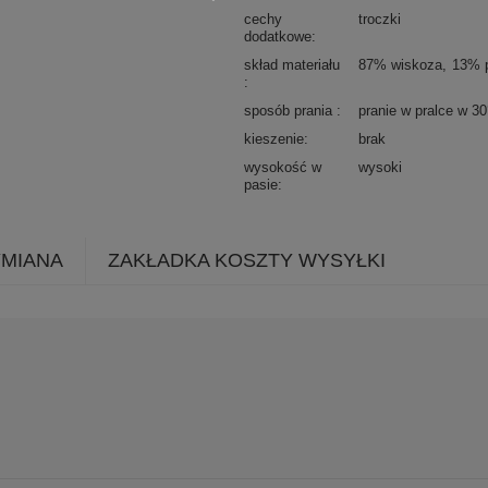
cechy
troczki
dodatkowe
skład materiału
87% wiskoza
13% p
sposób prania
pranie w pralce w 3
kieszenie
brak
wysokość w
wysoki
pasie
YMIANA
ZAKŁADKA KOSZTY WYSYŁKI