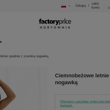
załóż
Zaloguj
/
konto
z
a
etnie spodnie z szeroką nogawką
Ciemnobeżowe letnie 
nogawką
Oferujemy sprzedaż wyłącznie hu
hurtowni.