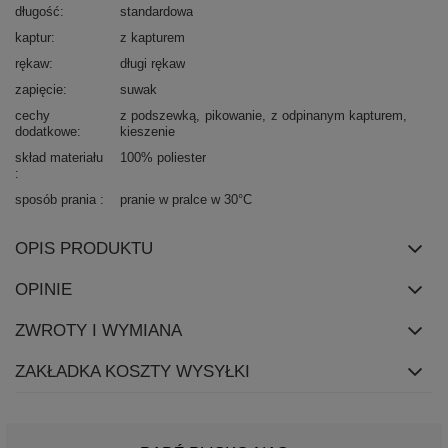
długość
standardowa
kaptur
z kapturem
rękaw
długi rękaw
zapięcie
suwak
cechy
z podszewką
pikowanie
z odpinanym kapturem
dodatkowe
kieszenie
skład materiału
100% poliester
sposób prania
pranie w pralce w 30°C
OPIS PRODUKTU
OPINIE
ZWROTY I WYMIANA
ZAKŁADKA KOSZTY WYSYŁKI