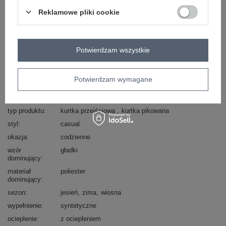
Masz pytanie? Chętnie pomożemy.
Reklamowe pliki cookie
Zadzwoń
+48 601 547 740
Zadaj pytanie
skład materiału : 100% poliester
Potwierdzam wszystkie
sposób prania : pranie w pralce w 30°C
Kod produktu
MBM-KR-2519.21
Potwierdzam wymagane
Marka
SNOW MODA
rozmiar
zaniżony
typ produktu
kurtka przejściowa
kurtka pikowana
styl
casual
okazja
codzienne
wzór
gładki
dominujący
materiał
poliester
dominujący
sezon
jesień
zima
wiosna
wypełnienie
syntetyczne
ocieplenie
z ociepleniem