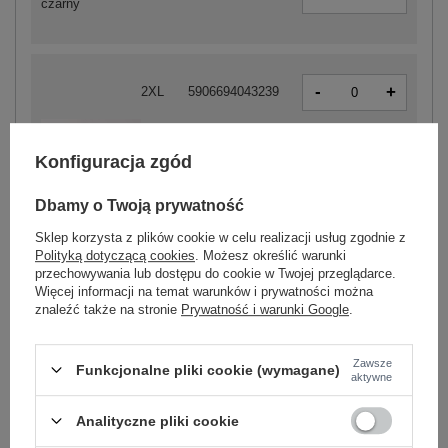
czarny
-
+
2XL
5906694043239
-
+
M
5906694043208
Konfiguracja zgód
Dbamy o Twoją prywatność
-
+
L
5906694043215
Sklep korzysta z plików cookie w celu realizacji usług zgodnie z
Polityką dotyczącą cookies
. Możesz określić warunki
ecru
przechowywania lub dostępu do cookie w Twojej przeglądarce.
-
Więcej informacji na temat warunków i prywatności można
+
XL
5906694043222
znaleźć także na stronie
Prywatność i warunki Google
.
Zawsze
Funkcjonalne pliki cookie (wymagane)
aktywne
ZALOGUJ SIĘ I ZOBACZ CENĘ
Analityczne pliki cookie