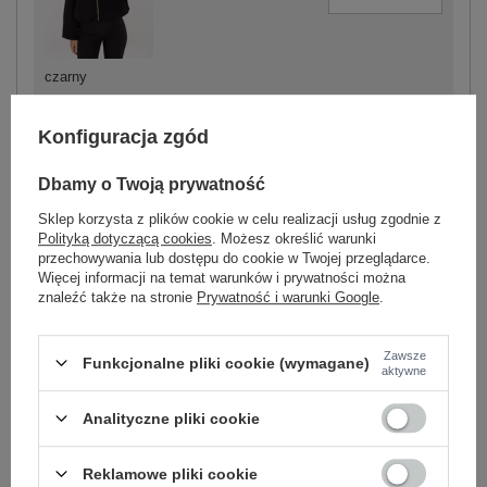
czarny
Konfiguracja zgód
Dbamy o Twoją prywatność
-
+
One size
5906694062339
Sklep korzysta z plików cookie w celu realizacji usług zgodnie z
Polityką dotyczącą cookies
. Możesz określić warunki
przechowywania lub dostępu do cookie w Twojej przeglądarce.
Więcej informacji na temat warunków i prywatności można
jasny beżowy
znaleźć także na stronie
Prywatność i warunki Google
.
Zobacz wszystkie kolory (+2)
Zawsze
Funkcjonalne pliki cookie (wymagane)
aktywne
ZALOGUJ SIĘ I ZOBACZ CENĘ
Analityczne pliki cookie
Masz pytanie? Chętnie pomożemy.
Reklamowe pliki cookie