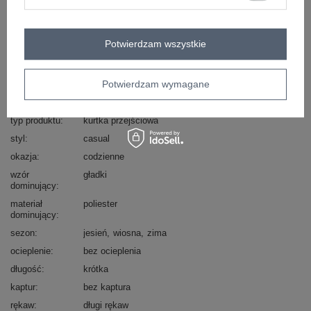
Zadzwoń
+48 601 547 740
Zadaj pytanie
skład materiału : 100% poliester
Potwierdzam wszystkie
sposób prania : pranie w pralce w 30°C
Potwierdzam wymagane
Kod produktu
IT-KR-FL9725.08P
Marka
RUE PARIS
typ produktu
kurtka przejściowa
styl
casual
okazja
codzienne
wzór
gładki
dominujący
materiał
poliester
dominujący
sezon
jesień
wiosna
zima
ocieplenie
bez ocieplenia
długość
krótka
kaptur
bez kaptura
rękaw
długi rękaw