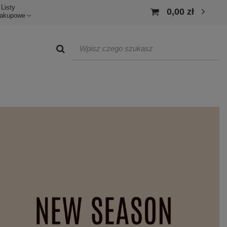
Listy
0,00 zł
akupowe