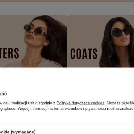
ość
w celu realizacji usług zgodnie z
Polityką dotyczącą cookies
. Możesz określi
eglądarce. Więcej informacji na temat warunków i prywatności można znaleźć
cookie (wymagane)