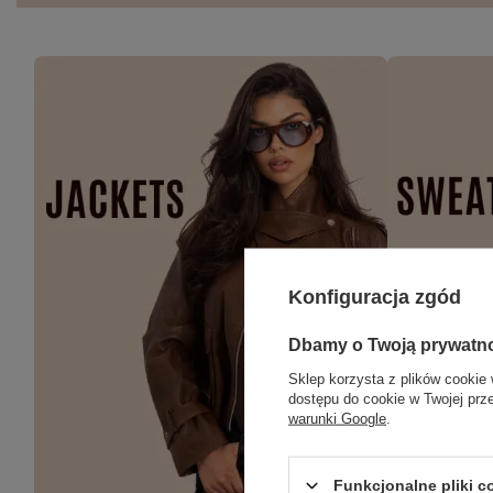
Konfiguracja zgód
Dbamy o Twoją prywatn
Sklep korzysta z plików cookie 
dostępu do cookie w Twojej prz
warunki Google
.
Funkcjonalne pliki 