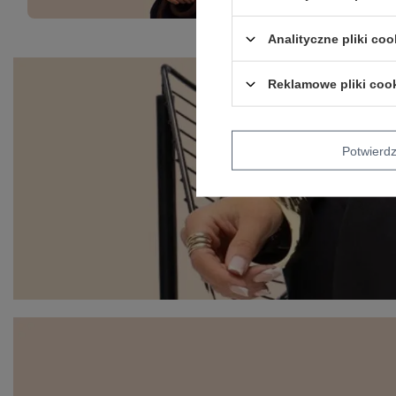
Analityczne pliki coo
Reklamowe pliki coo
Potwier