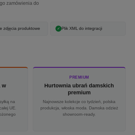
ego zamówienia do
 zdjęcia produktowe
Plik XML do integracji
PREMIUM
a w
Hurtownia ubrań damskich
u
premium
syłką na
Najnowsze kolekcje co tydzień, polska
całej UE.
produkcja, włoska moda. Damska odzież
rożonego
showroom-ready.