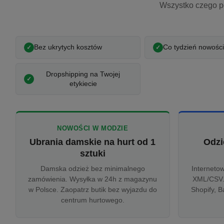
Wszystko czego p
Bez ukrytych kosztów
Co tydzień nowości
Dropshipping na Twojej
etykiecie
NOWOŚCI W MODZIE
Ubrania damskie na hurt od 1
Odzi
sztuki
Damska odzież bez minimalnego
Interneto
zamówienia. Wysyłka w 24h z magazynu
XML/CSV.
w Polsce. Zaopatrz butik bez wyjazdu do
Shopify, B
centrum hurtowego.