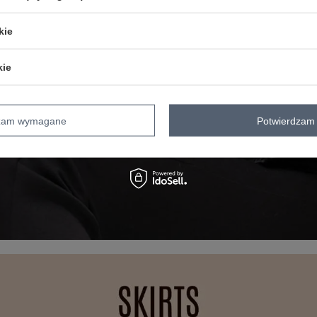
kie
kie
dzam wymagane
Potwierdzam 