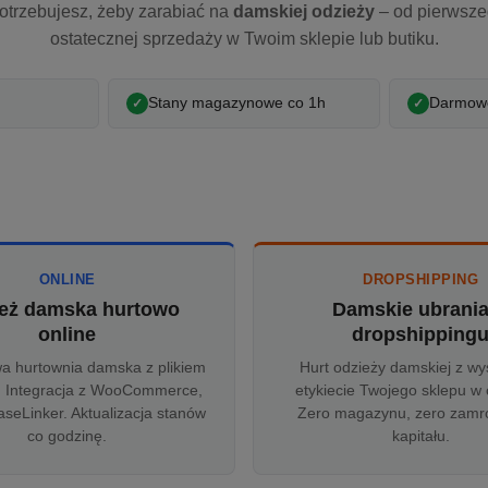
otrzebujesz, żeby zarabiać na
damskiej odzieży
– od pierwsz
ostatecznej sprzedaży w Twoim sklepie lub butiku.
Stany magazynowe co 1h
Darmowe
ONLINE
DROPSHIPPING
eż damska hurtowo
Damskie ubrani
online
dropshipping
wa hurtownia damska z plikiem
Hurt odzieży damskiej z wy
 Integracja z WooCommerce,
etykiecie Twojego sklepu w 
aseLinker. Aktualizacja stanów
Zero magazynu, zero zam
co godzinę.
kapitału.