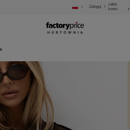
załóż
Zaloguj
/
konto
z
a