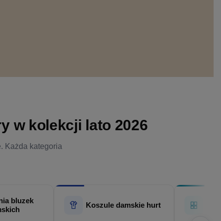
 w kolekcji lato 2026
e. Każda kategoria
ia bluzek
Hur
Koszule damskie hurt
skich