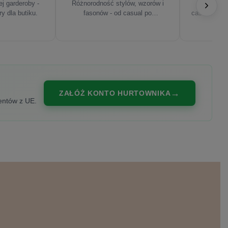
j garderoby -
Różnorodność stylów, wzorów i
Najnowsze
ry dla butiku.
fasonów - od casual po
casualowe, s
eleganckie.
ZAŁÓŻ KONTO HURTOWNIKA
entów z UE.