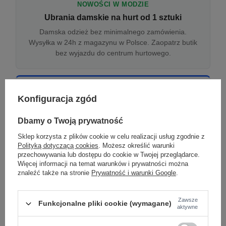
NOWOŚCI W MODZIE
Ubrania damskie na hurt od 1 sztuki
Damska odzież bez minimalnego zamówienia.
Wysyłka w 24h z magazynu w Polsce. Zaopatrz butik
bez wyjazdu do centrum hurtowego.
ONLINE
Konfiguracja zgód
Odzież damska hurtowo online
Internetowa hurtownia damska z plikiem XML/CSV.
Dbamy o Twoją prywatność
Integracja z WooCommerce, Shopify, BaseLinker.
Sklep korzysta z plików cookie w celu realizacji usług zgodnie z
Aktualizacja stanów co godzinę.
Polityką dotyczącą cookies
. Możesz określić warunki
przechowywania lub dostępu do cookie w Twojej przeglądarce.
Więcej informacji na temat warunków i prywatności można
znaleźć także na stronie
Prywatność i warunki Google
.
DROPSHIPPING
Damskie ubrania w dropshippingu
Zawsze
Funkcjonalne pliki cookie (wymagane)
Hurt odzieży damskiej z wysyłką na etykiecie Twojego
aktywne
sklepu w całej UE. Zero magazynu, zero
zamrożonego kapitału.