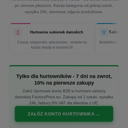
po zimowe płaszcze. Każda kategoria od jednej sztuki,
wysyłka 24h, darmowe zdjęcia produktowe.
Hurtownia sukienek damskich
T-shirty d
Casual, eleganckie, wieczorowe - modele na
Bestsellery w cen
każdą okazję w sezonie'26
k
Tylko dla hurtowników - 7 dni na zwrot,
10% na pierwsze zakupy
Załóż darmowe konto B2B w hurtowni odzieży
damskiej FactoryPrice.eu. Zakupy od 1 sztuki, wysyłka
24h, faktury 0% VAT dla klientów z UE.
ZAŁÓŻ KONTO HURTOWNIKA