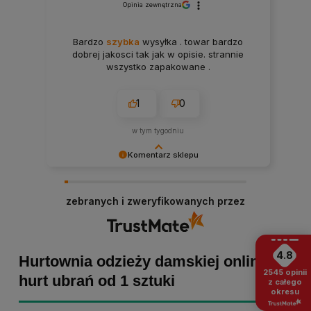
Opinia zewnętrzna
Bardzo
szybka
wysyłka . towar bardzo
dobrej jakosci tak jak w opisie. strannie
wszystko zapakowane .
1
0
w tym tygodniu
Komentarz sklepu
Paulina Grabarczyk dziękujemy za poświęcony
czas i dodaną opinię! Takie słowa dodają nam
zebranych i zweryfikowanych przez
skrzydeł, dlatego tym bardziej cieszymy się, że
zakup przebiegł pomyślnie. Obiecujemy
utrzymać dobrą passę - zapraszamy ponownie! :)
4.8
Hurtownia odzieży damskiej online -
2545
opinii
hurt ubrań od 1 sztuki
z całego
okresu