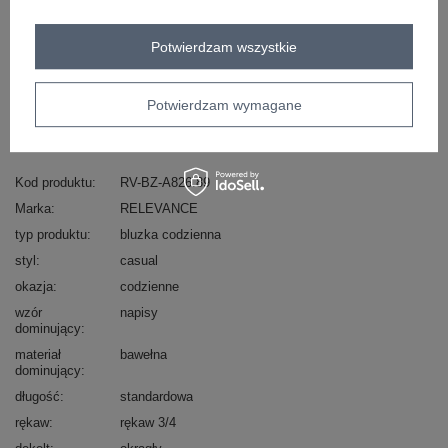
Potwierdzam wszystkie
Masz pytanie? Chętnie pomożemy.
Zadzwoń
+48 601 547 740
Zadaj pytanie
Potwierdzam wymagane
skład materiału : 90% bawełna , 10% elastan
sposób prania : pranie w pralce w 30°C
Kod produktu
RV-BZ-A826.89
Marka
RELEVANCE
typ produktu
bluzka codzienna
styl
casual
okazja
codzienne
wzór
napisy
dominujący
materiał
bawełna
dominujący
długość
standardowa
rękaw
rękaw 3/4