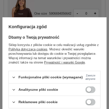
-
+
One size
5906694056642
Konfiguracja zgód
ciemny brązowy
Dbamy o Twoją prywatność
Sklep korzysta z plików cookie w celu realizacji usług zgodnie z
Polityką dotyczącą cookies
. Możesz określić warunki
przechowywania lub dostępu do cookie w Twojej przeglądarce.
Więcej informacji na temat warunków i prywatności można
-
+
One size
5906694056536
znaleźć także na stronie
Prywatność i warunki Google
.
Zawsze
Funkcjonalne pliki cookie (wymagane)
czarny
aktywne
Analityczne pliki cookie
Zobacz wszystkie kolory (+2)
Reklamowe pliki cookie
ZALOGUJ SIĘ I ZOBACZ CENĘ