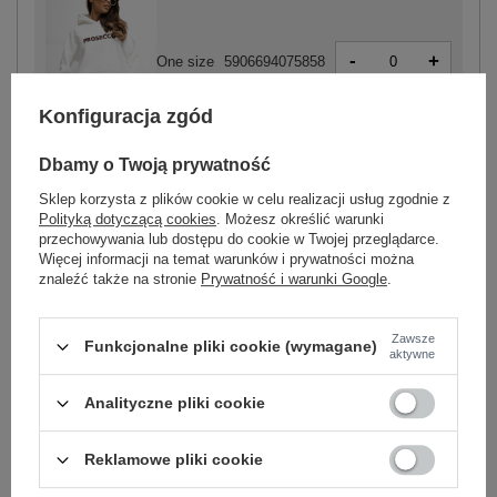
-
+
One size
5906694075858
Konfiguracja zgód
ecru
Dbamy o Twoją prywatność
Sklep korzysta z plików cookie w celu realizacji usług zgodnie z
Polityką dotyczącą cookies
. Możesz określić warunki
przechowywania lub dostępu do cookie w Twojej przeglądarce.
Więcej informacji na temat warunków i prywatności można
-
+
One size
5906694106514
znaleźć także na stronie
Prywatność i warunki Google
.
Zawsze
Funkcjonalne pliki cookie (wymagane)
jasny szary
aktywne
Analityczne pliki cookie
Zobacz wszystkie kolory (+10)
Reklamowe pliki cookie
ZALOGUJ SIĘ I ZOBACZ CENĘ