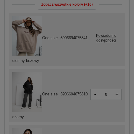
Zobacz wszystkie kolory (+10)
Powiadom o
One size
5906694075841
dostępności
ciemny beżowy
-
+
One size
5906694075810
czarny