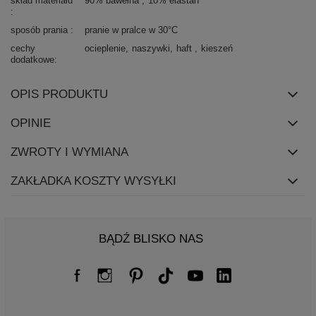
skład materiału
90% bawełna
10% elastan
sposób prania
pranie w pralce w 30°C
cechy
ocieplenie
naszywki
haft
kieszeń
dodatkowe
OPIS PRODUKTU
OPINIE
ZWROTY I WYMIANA
ZAKŁADKA KOSZTY WYSYŁKI
BĄDŹ BLISKO NAS