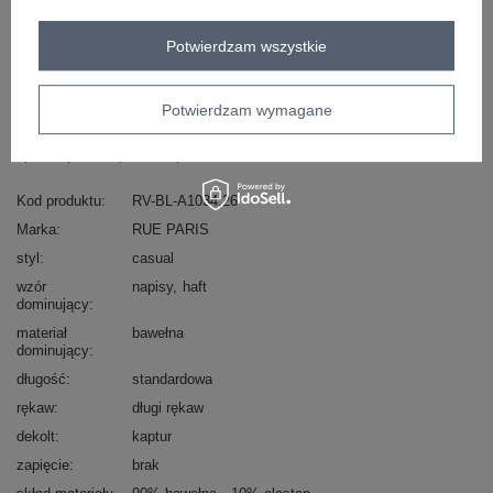
Potwierdzam wszystkie
Masz pytanie? Chętnie pomożemy.
Zadzwoń
+48 601 547 740
Zadaj pytanie
Potwierdzam wymagane
skład materiału : 90% bawełna , 10% elastan
sposób prania : pranie w pralce w 30°C
Kod produktu
RV-BL-A1034.26
Marka
RUE PARIS
styl
casual
wzór
napisy
haft
dominujący
materiał
bawełna
dominujący
długość
standardowa
rękaw
długi rękaw
dekolt
kaptur
zapięcie
brak