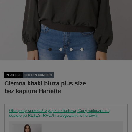
PLUS SIZE
COTTON COMFORT
Ciemna khaki bluza plus size
bez kaptura Hariette
Oferujemy sprzedaż wyłącznie hurtową. Ceny widoczne są
dopiero po REJESTRACJI i zalogowaniu w hurtowni.