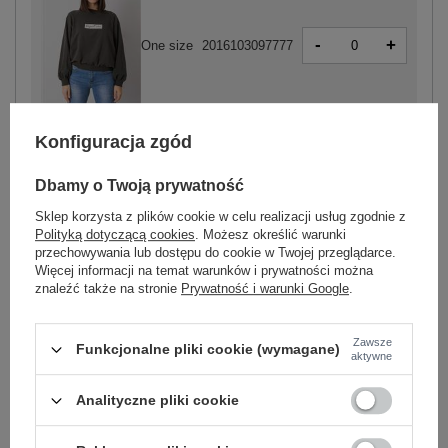
-
+
One size
2016103097777
ciemny khaki
Konfiguracja zgód
Dbamy o Twoją prywatność
ZALOGUJ SIĘ I ZOBACZ CENĘ
Sklep korzysta z plików cookie w celu realizacji usług zgodnie z
Polityką dotyczącą cookies
. Możesz określić warunki
Masz pytanie? Chętnie pomożemy.
przechowywania lub dostępu do cookie w Twojej przeglądarce.
Więcej informacji na temat warunków i prywatności można
Zadzwoń
+48 601 547 740
Zadaj pytanie
znaleźć także na stronie
Prywatność i warunki Google
.
Kod produktu
RV-BL-7270.20
Zawsze
Funkcjonalne pliki cookie (wymagane)
aktywne
Marka
RELEVANCE
wzór
gładki
Analityczne pliki cookie
dominujący
dekolt
okrągły