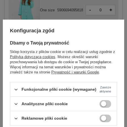
-
+
One size
5906694095818
Konfiguracja zgód
turkusowy
Dbamy o Twoją prywatność
Sklep korzysta z plików cookie w celu realizacji usług zgodnie z
Polityką dotyczącą cookies
. Możesz określić warunki
przechowywania lub dostępu do cookie w Twojej przeglądarce.
-
+
One size
5906694095825
Więcej informacji na temat warunków i prywatności można
znaleźć także na stronie
Prywatność i warunki Google
.
jasny niebieski
Zawsze
Funkcjonalne pliki cookie (wymagane)
aktywne
Zobacz wszystkie kolory (+3)
Analityczne pliki cookie
Reklamowe pliki cookie
ZALOGUJ SIĘ I ZOBACZ CENĘ