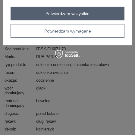
Masz pytanie? Chętnie pomożemy.
Potwierdzam wszystkie
Zadzwoń
+48 601 547 740
Zadaj pytanie
skład materiału : 95% bawełna, 5% elastan
Potwierdzam wymagane
sposób prania : pranie w pralce w 30°C
Kod produktu
IT-SK-FL6071.70
Marka
RUE PARIS
typ produktu
sukienka codzienna
sukienka koszulowa
fason
sukienka oversize
okazja
codzienne
wzór
gładki
dominujący
materiał
bawełna
dominujący
długość
przed kolano
rękaw
długi rękaw
dekolt
kołnierzyk