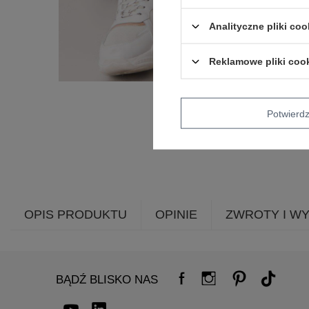
Analityczne pliki coo
Reklamowe pliki coo
Potwier
OPIS PRODUKTU
OPINIE
ZWROTY I W
BĄDŹ BLISKO NAS