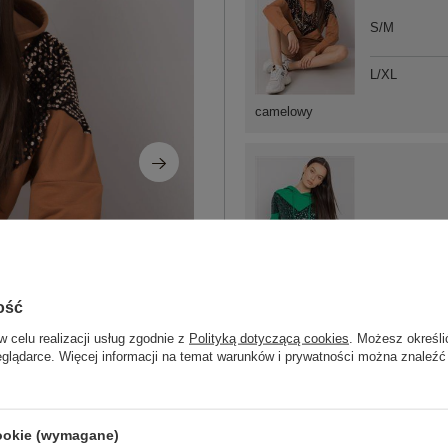
S/M
L/XL
camelowy
S/M
ość
zielony
w celu realizacji usług zgodnie z
Polityką dotyczącą cookies
. Możesz określi
eglądarce. Więcej informacji na temat warunków i prywatności można znaleźć
ZA
cookie (wymagane)
Masz pytanie? Chętnie pomożem