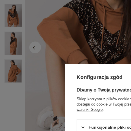
Konfiguracja zgód
Dbamy o Twoją prywatn
Sklep korzysta z plików cookie 
dostępu do cookie w Twojej prz
warunki Google
.
Funkcjonalne pliki 