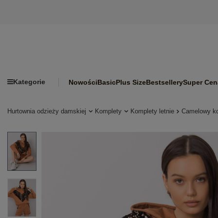
Kategorie
Nowości
Basic
Plus Size
Bestsellery
Super Cen
Hurtownia odzieży damskiej
Komplety
Komplety letnie
Camelowy kom