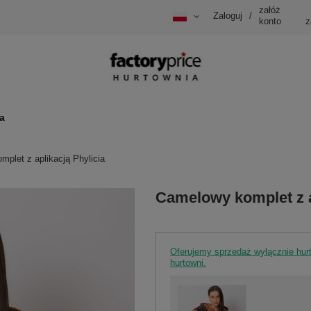
załóż
Zaloguj
/
konto
z
a
plet z aplikacją Phylicia
Camelowy komplet z a
Oferujemy sprzedaż wyłącznie hu
hurtowni.