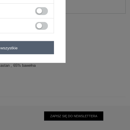
Zadaj pytanie
wszystkie
lastan
65% bawełna
ZAPISZ SIĘ DO NEWSLETTERA