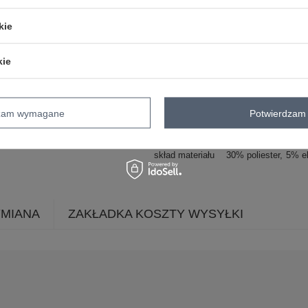
Zadzwoń
+48 601 547 740
kie
Kod produktu
FA-KMPL-6392.36P
kie
Marka
FANCY
wzór
nadruk
dominujący
dzam wymagane
Potwierdzam 
dekolt
okrągły
rękaw
długi rękaw
skład materiału
30% poliester
5% e
YMIANA
ZAKŁADKA KOSZTY WYSYŁKI