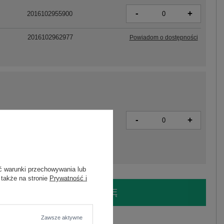
-
+
2016102955900
2016102962977
Powiadom o dostępności
-
+
2016102955931
ć warunki przechowywania lub
 także na stronie
Prywatność i
LOGUJ SIĘ I ZOBACZ CENĘ
Zawsze aktywne
y.