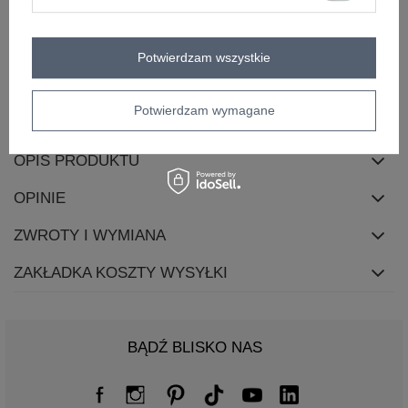
wzór
gładki
dominujący
styl
casual
Potwierdzam wszystkie
okazja
codzienne
do pracy
skład materiału
95% bawełna
5% elastan
Potwierdzam wymagane
OPIS PRODUKTU
OPINIE
ZWROTY I WYMIANA
ZAKŁADKA KOSZTY WYSYŁKI
BĄDŹ BLISKO NAS