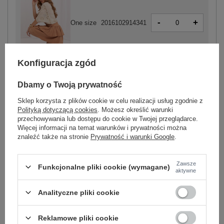
-
+
One size
2016102914341
camelowy
Konfiguracja zgód
Dbamy o Twoją prywatność
ZALOGUJ SIĘ I ZOBACZ CENĘ
Sklep korzysta z plików cookie w celu realizacji usług zgodnie z
Polityką dotyczącą cookies
. Możesz określić warunki
przechowywania lub dostępu do cookie w Twojej przeglądarce.
Masz pytanie? Chętnie pomożemy.
Więcej informacji na temat warunków i prywatności można
znaleźć także na stronie
Prywatność i warunki Google
.
Zadzwoń
+48 601 547 740
Zadaj pytanie
skład materiału : 95% bawełna, 5% elastan
Zawsze
Funkcjonalne pliki cookie (wymagane)
aktywne
sposób prania : pranie w pralce w 30°C
Analityczne pliki cookie
Kod produktu
FA-SD-7036.49
Marka
FANCY
Reklamowe pliki cookie
długość
mini