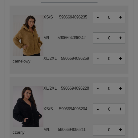
-
+
XS/S
5906694096235
-
+
M/L
5906694096242
-
+
XL/2XL
5906694096259
camelowy
-
+
XL/2XL
5906694096228
-
+
XS/S
5906694096204
-
+
M/L
5906694096211
czarny