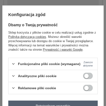
Konfiguracja zgód
-
+
XL/2XL
5906694096136
Dbamy o Twoją prywatność
-
+
XS/S
5906694096112
Sklep korzysta z plików cookie w celu realizacji usług zgodnie z
Polityką dotyczącą cookies
. Możesz określić warunki
przechowywania lub dostępu do cookie w Twojej przeglądarce.
Więcej informacji na temat warunków i prywatności można
-
+
M/L
5906694096129
znaleźć także na stronie
Prywatność i warunki Google
.
khaki
Zawsze
Funkcjonalne pliki cookie (wymagane)
aktywne
Zobacz wszystkie kolory (+3)
Analityczne pliki cookie
ZALOGUJ SIĘ I ZOBACZ CENĘ
Reklamowe pliki cookie
Masz pytanie? Chętnie pomożemy.
Zadzwoń
+48 601 547 740
Zadaj pytanie
Potwierdzam wszystkie