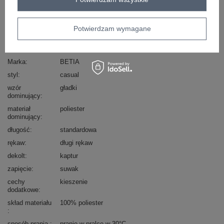
skład materiału : 100% poliester
sposób prania : pranie w pralce w 30°C
Potwierdzam wymagane
Kod produktu
CS-BL-BT1032.98P
Marka
BETIA
styl
casual
wzór
gładki
dominujący
materiał
poliester
dominujący
długość
standardowa
rękaw
długi rękaw
dekolt
kaptur
zapięcie
suwak
cechy
kieszenie
dodatkowe
skład materiału
100% poliester
sposób prania
pranie w pralce w 30°C