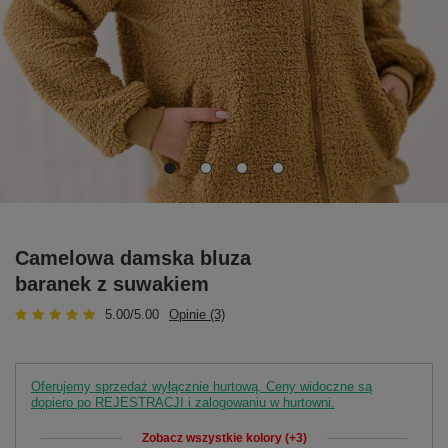
Camelowa damska bluza
baranek z suwakiem
5.00/5.00
Opinie (3)
Oferujemy sprzedaż wyłącznie hurtową. Ceny widoczne są
dopiero po REJESTRACJI i zalogowaniu w hurtowni.
Zobacz wszystkie kolory (+3)