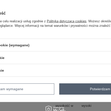
Masz pytanie? Chętnie pomożem
Zadzwoń
+48 601 547 740
ość
w celu realizacji usług zgodnie z
Polityką dotyczącą cookies
. Możesz określi
skład materiału : 60% wiskoza, 40% e
eglądarce. Więcej informacji na temat warunków i prywatności można znaleźć
sposób prania : pranie w pralce w 30°
Kod produktu
IT-KMPL-9761.25
cookie (wymagane)
Marka
RUE PARIS
typ produktu
bluza+spodnie
kie
styl
casual
okazja
codzienne
kie
wzór
gładki
dominujący
materiał
wiskoza
dominujący
dzam wymagane
Potwierdzam 
długość
długa
styl nogawek
proste
wysokość w
wysoki
pasie