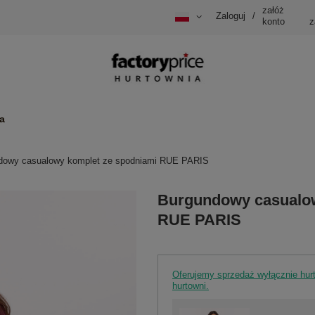
załóż
Zaloguj
/
konto
z
a
dowy casualowy komplet ze spodniami RUE PARIS
Burgundowy casualow
RUE PARIS
Oferujemy sprzedaż wyłącznie hu
hurtowni.