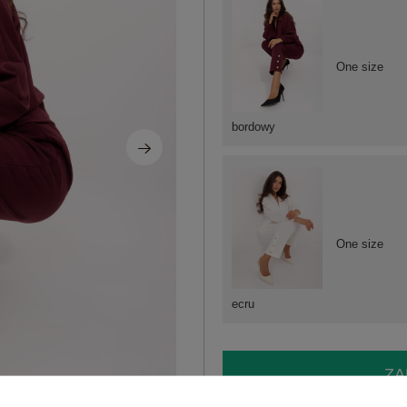
One size
bordowy
One size
ecru
ZA