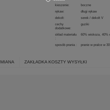
kieszenie
boczne
rękaw
długi rękaw
dekolt
serek / dekolt V
cechy
guziki
dodatkowe
skład materiału
60% wiskoza
40% e
sposób prania
pranie w pralce w 3
YMIANA
ZAKŁADKA KOSZTY WYSYŁKI