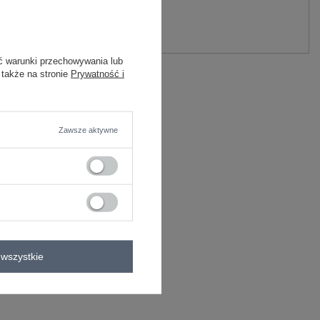
y.
Zadaj pytanie
ć warunki przechowywania lub
lastan
 także na stronie
Prywatność i
C
Zawsze aktywne
wszystkie