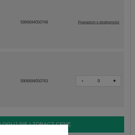
5906694050749
Powiadom o dostępności
-
+
5906694050763
LOGUJ SIĘ I ZOBACZ CENĘ