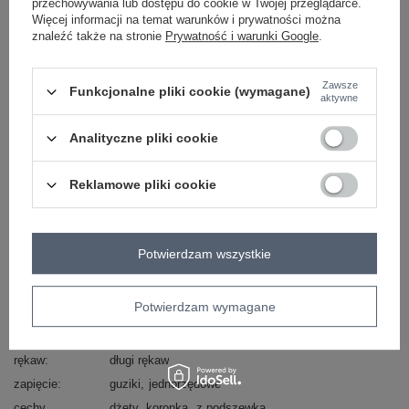
przechowywania lub dostępu do cookie w Twojej przeglądarce.
Masz pytanie? Chętnie pomożemy.
Więcej informacji na temat warunków i prywatności można
znaleźć także na stronie
Prywatność i warunki Google
.
Zadzwoń
+48 601 547 740
Zadaj pytanie
skład materiału : 95% poliester, 5% elastan
Zawsze
Funkcjonalne pliki cookie (wymagane)
aktywne
sposób prania : pranie w pralce w 30°C
Analityczne pliki cookie
Kod produktu
IT-MA-FL9916-1.07P
Marka
ITALY MODA
Reklamowe pliki cookie
typ produktu
marynarka/żakiet
styl
elegancki
okazja
wizytowe
na imprezę
Potwierdzam wszystkie
wzór
aplikacja
dominujący
materiał
poliester
Potwierdzam wymagane
dominujący
długość
standardowa
rękaw
długi rękaw
zapięcie
guziki
jednorzędowe
cechy
dżety
koronka
z podszewką