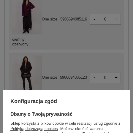
-
+
One size
5906694085116
ciemny
czerwony
-
+
One size
5906694085123
ciemny brązowy
Konfiguracja zgód
Dbamy o Twoją prywatność
ZALOGUJ SIĘ I ZOBACZ CENĘ
Sklep korzysta z plików cookie w celu realizacji usług zgodnie z
Polityką dotyczącą cookies
. Możesz określić warunki