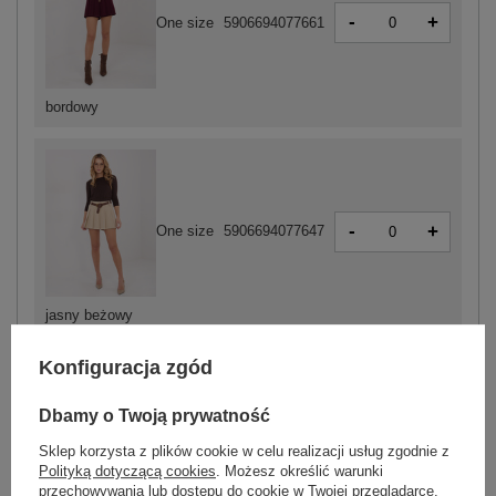
-
+
One size
5906694077661
bordowy
-
+
One size
5906694077647
jasny beżowy
Konfiguracja zgód
ZALOGUJ SIĘ I ZOBACZ CENĘ
Dbamy o Twoją prywatność
Sklep korzysta z plików cookie w celu realizacji usług zgodnie z
Masz pytanie? Chętnie pomożemy.
Polityką dotyczącą cookies
. Możesz określić warunki
Zadzwoń
+48 601 547 740
Zadaj pytanie
przechowywania lub dostępu do cookie w Twojej przeglądarce.