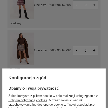
-
+
One size
5906694067808
bordowy
-
+
One size
5906694067792
brązowy
Konfiguracja zgód
ZALOGUJ SIĘ I ZOBACZ CENĘ
Dbamy o Twoją prywatność
Sklep korzysta z plików cookie w celu realizacji usług zgodnie z
Masz pytanie? Chętnie pomożemy.
Polityką dotyczącą cookies
. Możesz określić warunki
przechowywania lub dostępu do cookie w Twojej przeglądarce.
Zadzwoń
+48 601 547 740
Zadaj pytanie