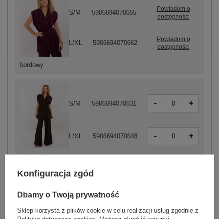
Powiadom o
S/M
5906694070655
dostępności
Powiadom o
L/XL
5906694070662
dostępności
bordowy
-
+
S/M
5906694070631
-
+
L/XL
5906694070648
ciemny brązowy
Konfiguracja zgód
ZALOGUJ SIĘ I ZOBACZ CENĘ
Dbamy o Twoją prywatność
Sklep korzysta z plików cookie w celu realizacji usług zgodnie z