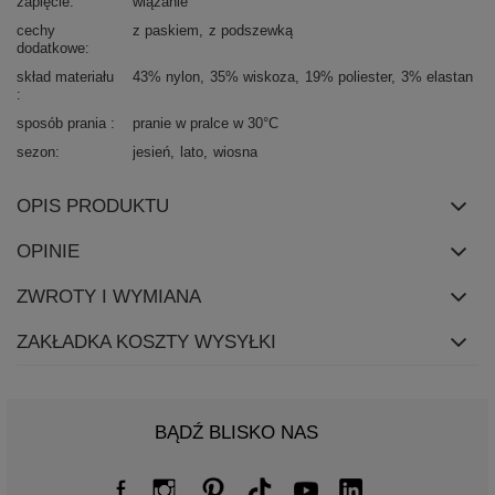
zapięcie
wiązanie
cechy
z paskiem
z podszewką
dodatkowe
skład materiału
43% nylon
35% wiskoza
19% poliester
3% elastan
sposób prania
pranie w pralce w 30°C
sezon
jesień
lato
wiosna
OPIS PRODUKTU
OPINIE
ZWROTY I WYMIANA
ZAKŁADKA KOSZTY WYSYŁKI
BĄDŹ BLISKO NAS