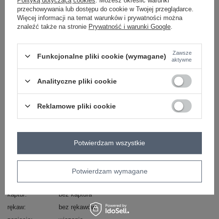
Polityką dotyczącą cookies
. Możesz określić warunki
Masz pytanie? Chętnie pomożemy.
przechowywania lub dostępu do cookie w Twojej przeglądarce.
Zadzwoń
+48 601 547 740
Zadaj pytanie
Więcej informacji na temat warunków i prywatności można
znaleźć także na stronie
Prywatność i warunki Google
.
skład materiału : 43% nylon, 35% wiskoza, 19%
poliester, 3% elastan
Zawsze
Funkcjonalne pliki cookie (wymagane)
sposób prania : pranie w pralce w 30°C
aktywne
Kod produktu
IT-KZ-FL9790.66
Analityczne pliki cookie
Marka
RUE PARIS
typ produktu
kamizelka materiałowa
Reklamowe pliki cookie
styl
elegancki
okazja
wizytowe
do pracy
wzór
paski
Potwierdzam wszystkie
dominujący
materiał
nylon
dominujący
Potwierdzam wymagane
długość
standardowa
kaptur
bez kaptura
rękaw
bez rękawów