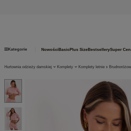
Kategorie
Nowości
Basic
Plus Size
Bestsellery
Super Cen
Hurtownia odzieży damskiej
Komplety
Komplety letnie
Brudnoróżow