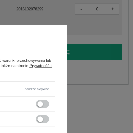
-
+
2016102978299
LOGUJ SIĘ I ZOBACZ CENĘ
ć warunki przechowywania lub
 także na stronie
Prywatność i
y.
Zadaj pytanie
Zawsze aktywne
liester
C