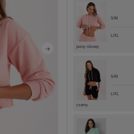
S/M
L/XL
jasny różowy
S/M
L/XL
czarny