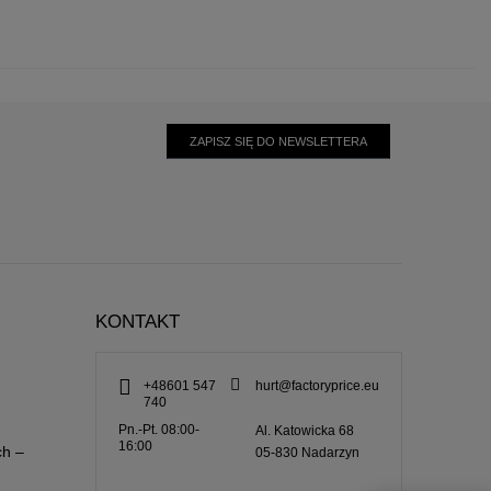
ZAPISZ SIĘ DO NEWSLETTERA
KONTAKT
+48601 547
hurt@factoryprice.eu
740
Pn.-Pt. 08:00-
Al. Katowicka 68
16:00
ch –
05-830
Nadarzyn