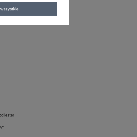
wszystkie
e
oliester
0°C