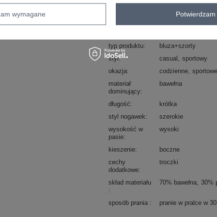
rękaw
długi rękaw
wzór
gładki
dzam wymagane
Potwierdzam 
dominujący
Kolory
jasny różowy
typ produktu
bluza+szorty
styl
casual
sportowy
okazja
codzienne
sportow
materiał
bawełna
dominujący
długość
krótka
styl nogawek
szerokie
wysokość w
wysoki
pasie
kieszenie
boczne
cechy
troczki
dodatkowe
skład materiału
70% bawełna
30% p
sposób prania
pranie w pralce w 3