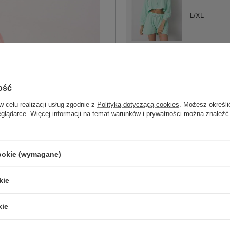
L/XL
miętowy
ość
ZA
w celu realizacji usług zgodnie z
Polityką dotyczącą cookies
. Możesz określi
eglądarce. Więcej informacji na temat warunków i prywatności można znaleźć
Masz pytanie? Chętnie pomożem
Zadzwoń
+48 601 547 740
cookie (wymagane)
skład materiału : 70% bawełna, 30% po
sposób prania : pranie w pralce w 30°
kie
Kod produktu
EM-KMPL-581.07P
Marka
EX MODA
kie
dekolt
kaptur