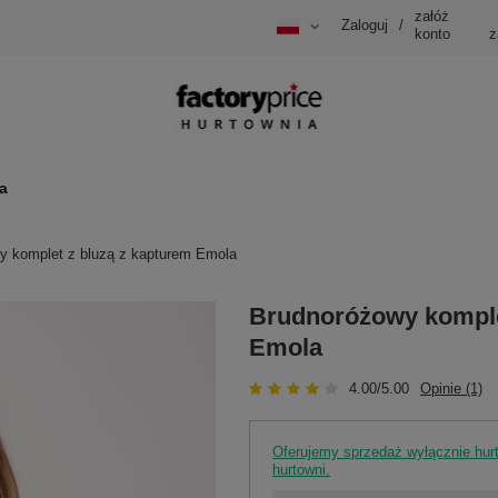
załóż
Zaloguj
/
konto
z
a
y komplet z bluzą z kapturem Emola
Brudnoróżowy komple
Emola
4.00/5.00
Opinie (1)
Oferujemy sprzedaż wyłącznie hu
hurtowni.