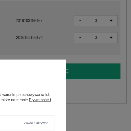
-
+
2016103186167
-
+
2016103186174
LOGUJ SIĘ I ZOBACZ CENĘ
y.
ć warunki przechowywania lub
Zadaj pytanie
 także na stronie
Prywatność i
Zawsze aktywne