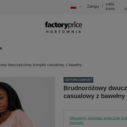
załóż
Zaloguj
/
konto
z
a
żowy dwuczęściowy komplet casualowy z bawełny
COTTON COMFORT
Brudnoróżowy dwucz
casualowy z bawełny
Oferujemy sprzedaż wyłącznie hu
hurtowni.