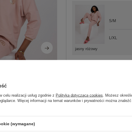
S/M
L/XL
jasny różowy
ZA
ość
Masz pytanie? Chętnie pomożem
w celu realizacji usług zgodnie z
Polityką dotyczącą cookies
. Możesz określi
Zadzwoń
+48 601 547 740
eglądarce. Więcej informacji na temat warunków i prywatności można znaleźć
Kod produktu
RV-KMPL-7734.10P
Marka
RELEVANCE
cookie (wymagane)
wzór
gładki