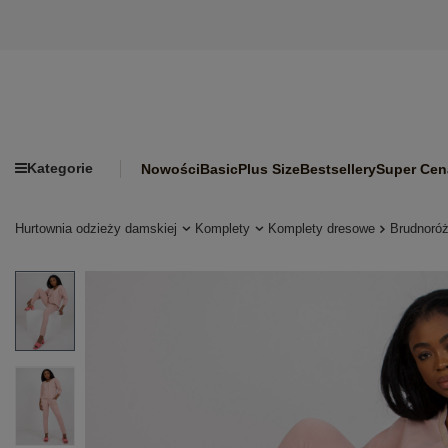
Kategorie
Nowości
Basic
Plus Size
Bestsellery
Super Cen
Hurtownia odzieży damskiej
Komplety
Komplety dresowe
Brudnoró