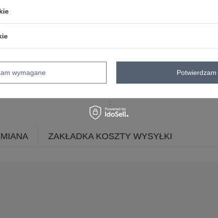
dominujący
kie
dekolt
serek / dekolt V
rękaw
długi rękaw
kie
materiał
bawełna
dominujący
cechy
troczki
kieszenie
p
dodatkowe
dzam wymagane
Potwierdzam 
długość spodni
długie
skład materiału
90% bawełna
10% 
YMIANA
ZAKŁADKA KOSZTY WYSYŁKI