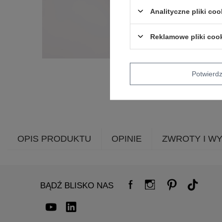
Analityczne pliki coo
Reklamowe pliki coo
Potwier
OPIS PRODUKTU
OPINIE
ZWROTY I W
BĄDŹ BLISKO NAS