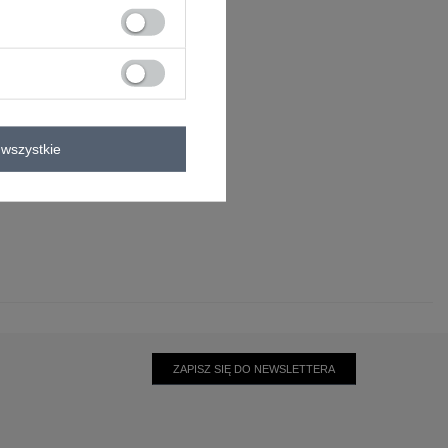
rint (nadruk)
dżety
wszystkie
elastan
ZAPISZ SIĘ DO NEWSLETTERA