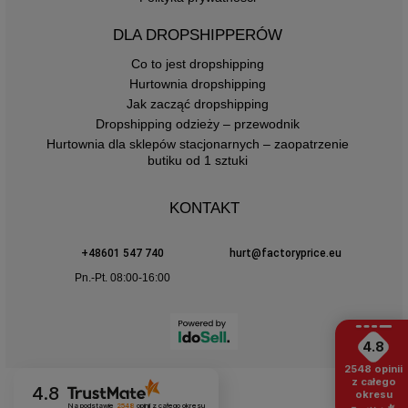
DLA DROPSHIPPERÓW
Co to jest dropshipping
Hurtownia dropshipping
Jak zacząć dropshipping
Dropshipping odzieży – przewodnik
Hurtownia dla sklepów stacjonarnych – zaopatrzenie
butiku od 1 sztuki
KONTAKT
+48601 547 740
hurt@factoryprice.eu
Pn.-Pt. 08:00-16:00
4.8
2548
opinii
z całego
4.8
okresu
Na podstawie
2548
opinii
z całego okresu