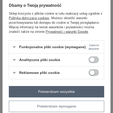
Dbamy o Twoją prywatność
camelowy
Sklep korzysta z plików cookie w celu realizacji usług zgodnie z
Polityką dotyczącą cookies
. Możesz określić warunki
przechowywania lub dostępu do cookie w Twojej przeglądarce.
ZALOGUJ SIĘ I ZOBACZ CENĘ
Więcej informacji na temat warunków i prywatności można
znaleźć także na stronie
Prywatność i warunki Google
.
Masz pytanie? Chętnie pomożemy.
Zawsze
Zadzwoń
+48 601 547 740
Zadaj pytanie
Funkcjonalne pliki cookie (wymagane)
aktywne
Brudnoróżowe spodnie z materiału Edison
Analityczne pliki cookie
skład materiału: 55% wiskoza, 45% poliuretan
sposób prania: pranie w pralce w 30°C
Reklamowe pliki cookie
Kod produktu
DHJ-SP-5012.25
Marka
ITALY MODA
wzór
gładki
Potwierdzam wszystkie
dominujący
długość
długa
nogawki
Potwierdzam wymagane
materiał
wiskoza