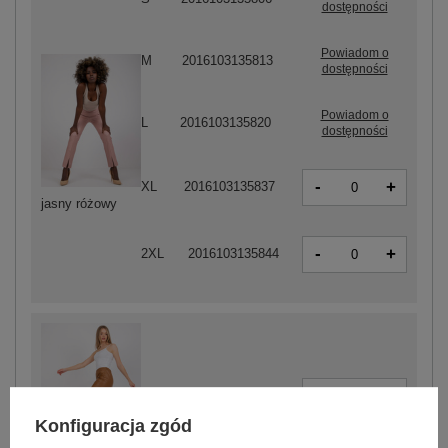
dostępności
Powiadom o
M
2016103135813
dostępności
Powiadom o
L
2016103135820
dostępności
-
+
XL
2016103135837
jasny różowy
-
+
2XL
2016103135844
-
+
S
2016103135752
Konfiguracja zgód