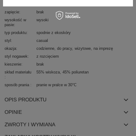
dominujący
zapięcie
brak
wysokość w
wysoki
pasie
typ produktu
spodnie z ekoskóry
styl
casual
okazja
codzienne
do pracy
wizytowe
na imprezę
styl nogawek
z rozcięciem
kieszenie
brak
skład materiału
55% wiskoza
45% poliuretan
sposób prania
pranie w pralce w 30°C
OPIS PRODUKTU
OPINIE
ZWROTY I WYMIANA