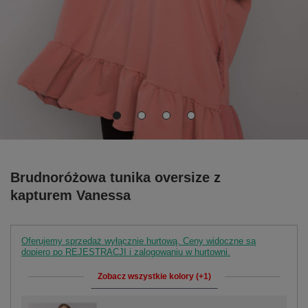
Brudnoróżowa tunika oversize z
kapturem Vanessa
Oferujemy sprzedaż wyłącznie hurtową. Ceny widoczne są
dopiero po REJESTRACJI i zalogowaniu w hurtowni.
Zobacz wszystkie kolory (+1)