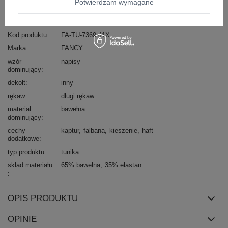
Potwierdzam wymagane
Zadzwoń
+48 601 547 740
Zadaj pytanie
Kod produktu
FA-TU-7369.41X
Marka
FANCY
wzór
napisy
dominujący
dekolt
inny
rękaw
długi rękaw
materiał
bawełna
dominujący
cechy
kaptur
falbana
kieszenie
haft
dodatkowe
typ produktu
tunika
skład materiału
65% bawełna
35% elastan
OPIS PRODUKTU
OPINIE