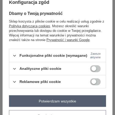
Konfiguracja zgód
Dbamy o Twoją prywatność
ciemny brązowy
Sklep korzysta z plików cookie w celu realizacji usług zgodnie z
Polityką dotyczącą cookies
. Możesz określić warunki
przechowywania lub dostępu do cookie w Twojej przeglądarce.
Więcej informacji na temat warunków i prywatności można
znaleźć także na stronie
Prywatność i warunki Google
.
-
+
One size
2016103044559
Zawsze
Funkcjonalne pliki cookie (wymagane)
aktywne
beżowy
Analityczne pliki cookie
Zobacz wszystkie kolory (+1)
Reklamowe pliki cookie
ZALOGUJ SIĘ I ZOBACZ CENĘ
Potwierdzam wszystkie
Masz pytanie? Chętnie pomożemy.