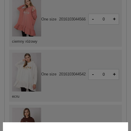
-
+
One size
2016103044566
ciemny różowy
-
+
One size
2016103044542
ecru
-
+
One size
2016103044528