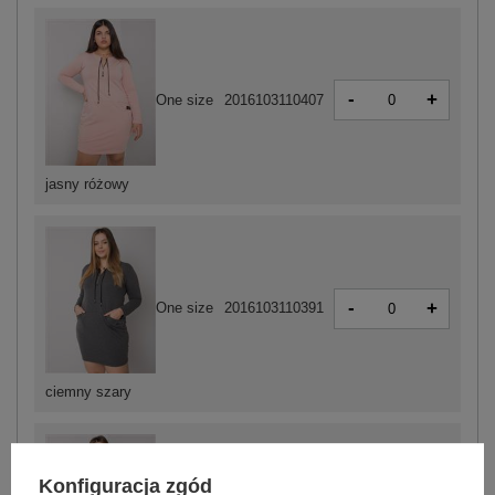
-
+
One size
2016103110407
jasny różowy
-
+
One size
2016103110391
ciemny szary
Konfiguracja zgód