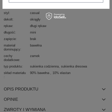
fason
sukienka prosta
styl
casual
dekolt
okrągły
rękaw
długi rękaw
długość
mini
zapięcie
brak
materiał
bawełna
dominujący
cechy
zamek
dodatkowe
typ produktu
sukienka codzienna
sukienka dresowa
skład materiału
90% bawełna
10% elastan
OPIS PRODUKTU
OPINIE
ZWROTY I WYMIANA