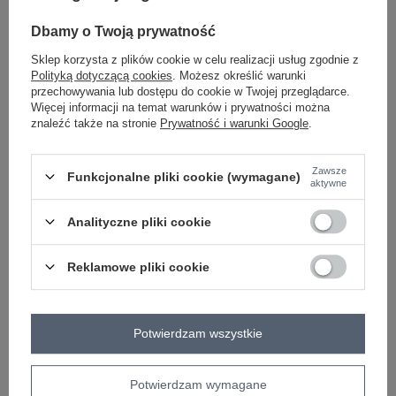
-
+
One size
2016103110360
Dbamy o Twoją prywatność
Sklep korzysta z plików cookie w celu realizacji usług zgodnie z
Polityką dotyczącą cookies
. Możesz określić warunki
ciemny khaki
przechowywania lub dostępu do cookie w Twojej przeglądarce.
Więcej informacji na temat warunków i prywatności można
znaleźć także na stronie
Prywatność i warunki Google
.
Zobacz wszystkie kolory (+2)
Zawsze
Funkcjonalne pliki cookie (wymagane)
aktywne
ZALOGUJ SIĘ I ZOBACZ CENĘ
Analityczne pliki cookie
Masz pytanie? Chętnie pomożemy.
Zadzwoń
+48 601 547 740
Zadaj pytanie
Reklamowe pliki cookie
Kod produktu
RV-SK-7241.43
Potwierdzam wszystkie
Marka
RELEVANCE
wzór
gładki
dominujący
Potwierdzam wymagane
okazja
codzienne
do pracy