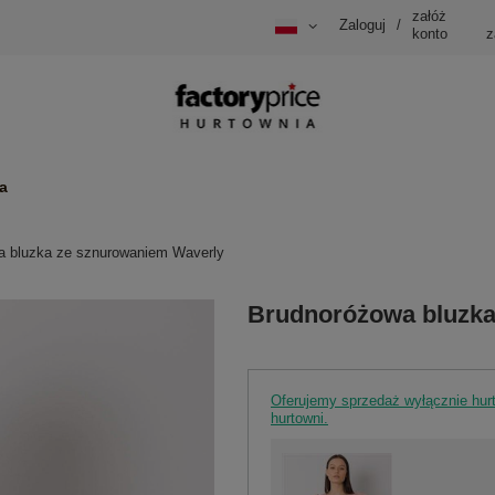
załóż
Zaloguj
/
konto
z
a
a bluzka ze sznurowaniem Waverly
Brudnoróżowa bluzka
Oferujemy sprzedaż wyłącznie hu
hurtowni.