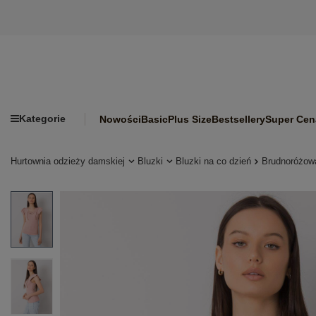
Kategorie
Nowości
Basic
Plus Size
Bestsellery
Super Cen
Hurtownia odzieży damskiej
Bluzki
Bluzki na co dzień
Brudnoróżow