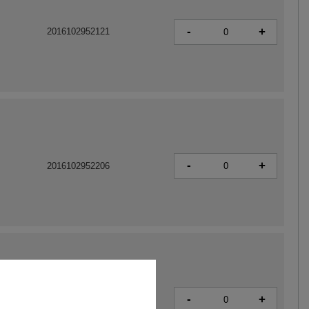
-
+
2016102952121
-
+
2016102952206
-
+
2016102952145