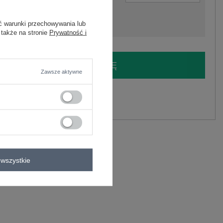
ć warunki przechowywania lub
 także na stronie
Prywatność i
LOGUJ SIĘ I ZOBACZ CENĘ
Zawsze aktywne
y.
Zadaj pytanie
wszystkie