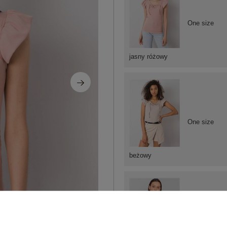
One size
jasny różowy
One size
beżowy
One size