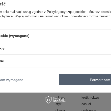
ość
w celu realizacji usług zgodnie z
Polityką dotyczącą cookies
. Możesz określi
różowy
eglądarce. Więcej informacji na temat warunków i prywatności można znaleźć
ZA
cookie (wymagane)
Masz pytanie? Chętnie pomożem
kie
Zadzwoń
+48 601 547 740
kie
Kod produktu
DHJ-BZ-13301.34P
Marka
ITALY MODA
dzam wymagane
Potwierdzam 
wzór
gładki
dominujący
dekolt
serek / dekolt V
rękaw
krótki rękaw
styl
casual
okazja
codzienne