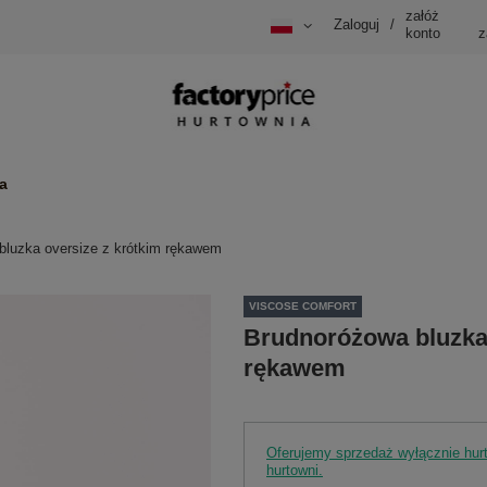
załóż
Zaloguj
/
konto
z
a
bluzka oversize z krótkim rękawem
VISCOSE COMFORT
Brudnoróżowa bluzka 
rękawem
Oferujemy sprzedaż wyłącznie hu
hurtowni.