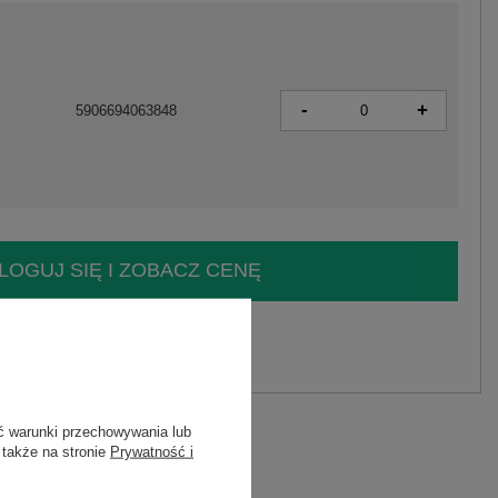
-
+
5906694063848
LOGUJ SIĘ I ZOBACZ CENĘ
y.
Zadaj pytanie
ć warunki przechowywania lub
 także na stronie
Prywatność i