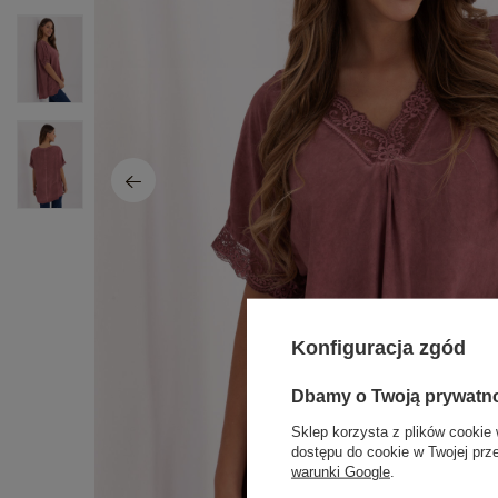
Konfiguracja zgód
Dbamy o Twoją prywatn
Sklep korzysta z plików cookie 
dostępu do cookie w Twojej prz
warunki Google
.