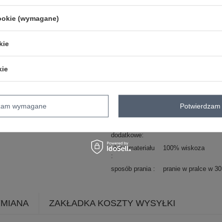
styl
casual
cookie (wymagane)
okazja
codzienne
wzór
urozmaicona faktura
dominujący
kie
materiał
wiskoza
dominujący
kie
długość
standardowa
rękaw
krótki rękaw
dekolt
serek / dekolt V
dzam wymagane
Potwierdzam 
zapięcie
brak
cechy
koronka
dodatkowe
skład materiału
100% wiskoza
sposób prania
pranie w pralce w 3
YMIANA
ZAKŁADKA KOSZTY WYSYŁKI