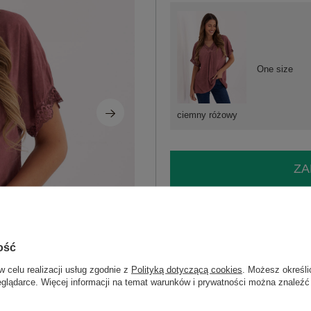
One size
ciemny różowy
ZA
Masz pytanie? Chętnie pomożem
Zadzwoń
+48 601 547 740
ość
Kod produktu
MI-BZ-7951.34
w celu realizacji usług zgodnie z
Polityką dotyczącą cookies
. Możesz określi
eglądarce. Więcej informacji na temat warunków i prywatności można znaleźć
Marka
ITALY MODA
typ produktu
bluzka codzienna