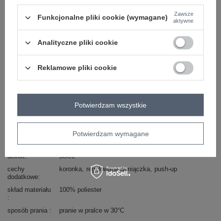
Zawsze
Funkcjonalne pliki cookie (wymagane)
skład materiału : 100% poliester
aktywne
sposób prania : pranie w pralce w 30°C
Analityczne pliki cookie
Kod produktu
PM-TP-SF087.11
Marka
SHEEP
Reklamowe pliki cookie
styl
elegancki
wzór
ażurowy
dominujący
Potwierdzam wszystkie
materiał
poliester
dominujący
długość
krótka
Potwierdzam wymagane
rękaw
na ramiączkach
dekolt
serce
cechy
koronka
regulowane ramiączka
push-up
dodatkowe
skład materiału
100% poliester
sposób prania
pranie w pralce w 30°C