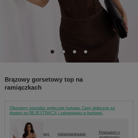
Brązowy gorsetowy top na
ramiączkach
Oferujemy sprzedaż wyłącznie hurtową. Ceny widoczne są
dopiero po REJESTRACJI i zalogowaniu w hurtowni.
Powiadom o
M/L
5906694069468
dostępności