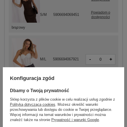
Powiadom o
S/M
5906694069451
dostępności
brązowy
-
+
M/L
5906694067921
Konfiguracja zgód
biały
Dbamy o Twoją prywatność
Sklep korzysta z plików cookie w celu realizacji usług zgodnie z
ZALOGUJ SIĘ I ZOBACZ CENĘ
Polityką dotyczącą cookies
. Możesz określić warunki
przechowywania lub dostępu do cookie w Twojej przeglądarce.
Więcej informacji na temat warunków i prywatności można
Masz pytanie? Chętnie pomożemy.
znaleźć także na stronie
Prywatność i warunki Google
.
Zadzwoń
+48 601 547 740
Zadaj pytanie