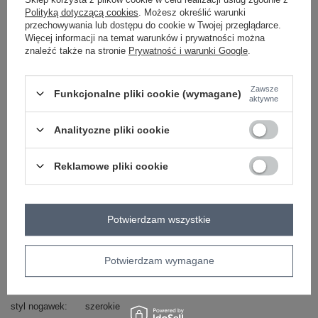
-
+
Polityką dotyczącą cookies
. Możesz określić warunki
L/XL
5906694058561
przechowywania lub dostępu do cookie w Twojej przeglądarce.
Więcej informacji na temat warunków i prywatności można
bordowy
znaleźć także na stronie
Prywatność i warunki Google
.
Zawsze
Funkcjonalne pliki cookie (wymagane)
ZALOGUJ SIĘ I ZOBACZ CENĘ
aktywne
Analityczne pliki cookie
Masz pytanie? Chętnie pomożemy.
Zadzwoń
+48 601 547 740
Zadaj pytanie
Reklamowe pliki cookie
skład materiału : 95% poliester, 5% elastan
sposób prania : pranie w pralce w 30°C
Potwierdzam wszystkie
Kod produktu
IT-KMPL-FL9019.08P
Marka
RUE PARIS
Potwierdzam wymagane
typ produktu
marynarka/żakiet
długość
długa
styl nogawek
szerokie