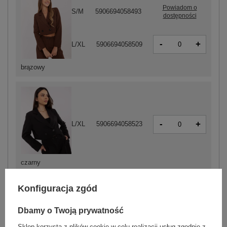
Powiadom o
S/M
5906694058493
dostępności
-
+
L/XL
5906694058509
brązowy
-
+
L/XL
5906694058523
czarny
Konfiguracja zgód
-
+
S/M
5906694058554
Dbamy o Twoją prywatność
Sklep korzysta z plików cookie w celu realizacji usług zgodnie z