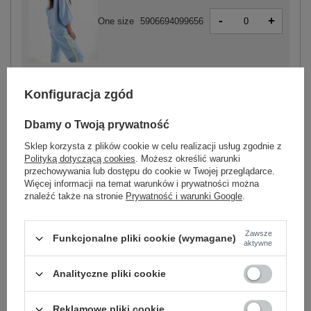
-
+
One size
5906694099656
jasny niebieski
Konfiguracja zgód
Dbamy o Twoją prywatność
Sklep korzysta z plików cookie w celu realizacji usług zgodnie z
-
+
One size
5906694099670
Polityką dotyczącą cookies
. Możesz określić warunki
przechowywania lub dostępu do cookie w Twojej przeglądarce.
Więcej informacji na temat warunków i prywatności można
znaleźć także na stronie
Prywatność i warunki Google
.
ecru
Zawsze
Funkcjonalne pliki cookie (wymagane)
Zobacz wszystkie kolory (+6)
aktywne
Analityczne pliki cookie
ZALOGUJ SIĘ I ZOBACZ CENĘ
Reklamowe pliki cookie