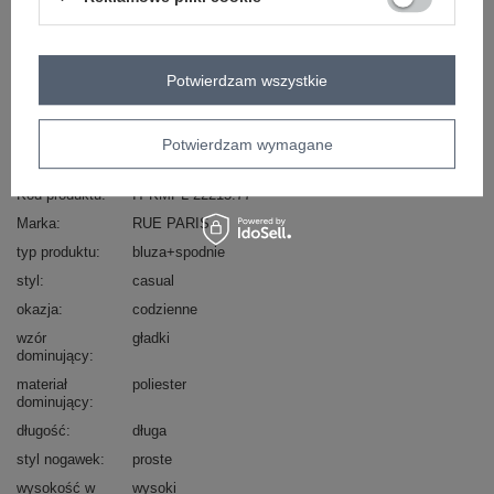
Masz pytanie? Chętnie pomożemy.
Zadzwoń
+48 601 547 740
Zadaj pytanie
Potwierdzam wszystkie
skład materiału : 50% poliester, 45% wiskoza, 5%
elastan
Potwierdzam wymagane
sposób prania : pranie w pralce w 30°C
Kod produktu
IT-KMPL-22215.77
Marka
RUE PARIS
typ produktu
bluza+spodnie
styl
casual
okazja
codzienne
wzór
gładki
dominujący
materiał
poliester
dominujący
długość
długa
styl nogawek
proste
wysokość w
wysoki